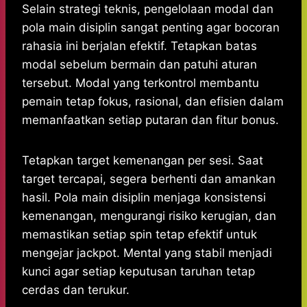
Selain strategi teknis, pengelolaan modal dan
pola main disiplin sangat penting agar bocoran
rahasia ini berjalan efektif. Tetapkan batas
modal sebelum bermain dan patuhi aturan
tersebut. Modal yang terkontrol membantu
pemain tetap fokus, rasional, dan efisien dalam
memanfaatkan setiap putaran dan fitur bonus.
Tetapkan target kemenangan per sesi. Saat
target tercapai, segera berhenti dan amankan
hasil. Pola main disiplin menjaga konsistensi
kemenangan, mengurangi risiko kerugian, dan
memastikan setiap spin tetap efektif untuk
mengejar jackpot. Mental yang stabil menjadi
kunci agar setiap keputusan taruhan tetap
cerdas dan terukur.