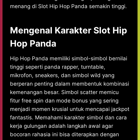
menang di Slot Hip Hop Panda semakin tinggi.
Mengenal Karakter Slot Hip
Hop Panda
Hip Hop Panda memiliki simbol-simbol bernilai
tinggi seperti panda rapper, turntable,
mikrofon, sneakers, dan simbol wild yang
berperan penting dalam membentuk kombinasi
kemenangan besar. Simbol scatter memicu
fitur free spin dan mode bonus yang sering
menjadi momen krusial untuk mencapai jackpot
fantastis. Memahami karakter simbol dan cara
kerja gulungan adalah langkah awal agar
bocoran rahasia ini bisa diterapkan dengan