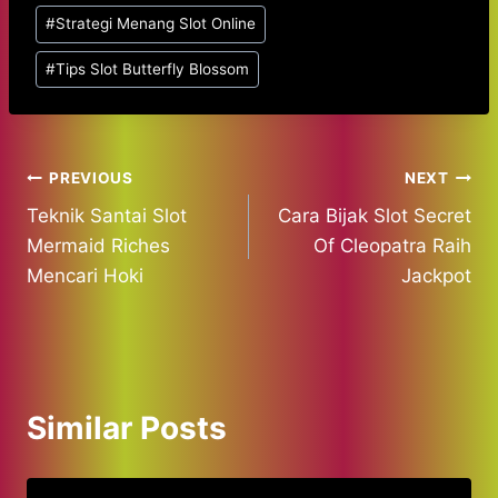
#
Strategi Menang Slot Online
#
Tips Slot Butterfly Blossom
Post
PREVIOUS
NEXT
Teknik Santai Slot
Cara Bijak Slot Secret
navigation
Mermaid Riches
Of Cleopatra Raih
Mencari Hoki
Jackpot
Similar Posts