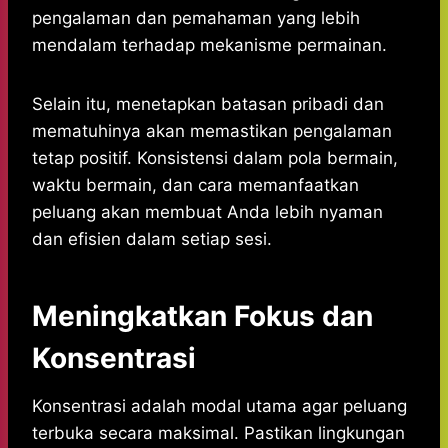
pengalaman dan pemahaman yang lebih
mendalam terhadap mekanisme permainan.
Selain itu, menetapkan batasan pribadi dan
mematuhinya akan memastikan pengalaman
tetap positif. Konsistensi dalam pola bermain,
waktu bermain, dan cara memanfaatkan
peluang akan membuat Anda lebih nyaman
dan efisien dalam setiap sesi.
Meningkatkan Fokus dan
Konsentrasi
Konsentrasi adalah modal utama agar peluang
terbuka secara maksimal. Pastikan lingkungan