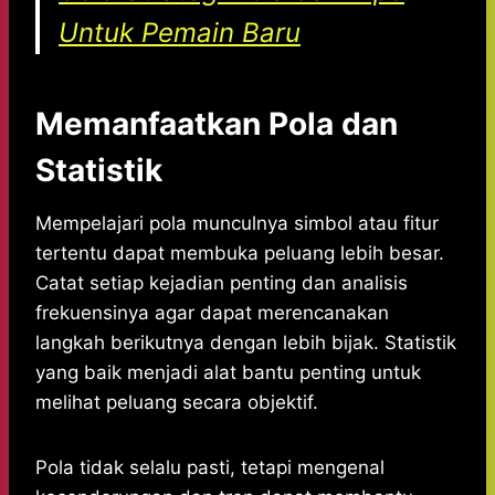
Untuk Pemain Baru
Memanfaatkan Pola dan
Statistik
Mempelajari pola munculnya simbol atau fitur
tertentu dapat membuka peluang lebih besar.
Catat setiap kejadian penting dan analisis
frekuensinya agar dapat merencanakan
langkah berikutnya dengan lebih bijak. Statistik
yang baik menjadi alat bantu penting untuk
melihat peluang secara objektif.
Pola tidak selalu pasti, tetapi mengenal