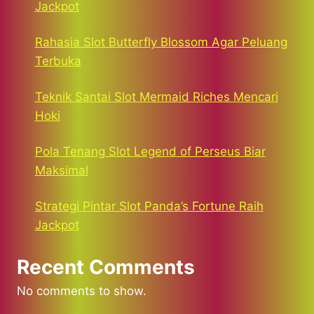
Jackpot
Rahasia Slot Butterfly Blossom Agar Peluang
Terbuka
Teknik Santai Slot Mermaid Riches Mencari
Hoki
Pola Tenang Slot Legend of Perseus Biar
Maksimal
Strategi Pintar Slot Panda’s Fortune Raih
Jackpot
Recent Comments
No comments to show.