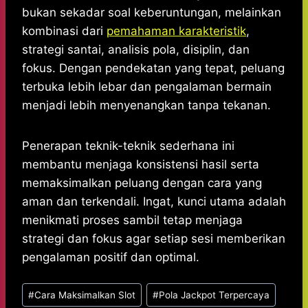
bukan sekadar soal keberuntungan, melainkan
kombinasi dari
pemahaman karakteristik
,
strategi santai, analisis pola, disiplin, dan
fokus. Dengan pendekatan yang tepat, peluang
terbuka lebih lebar dan pengalaman bermain
menjadi lebih menyenangkan tanpa tekanan.
Penerapan teknik-teknik sederhana ini
membantu menjaga konsistensi hasil serta
memaksimalkan peluang dengan cara yang
aman dan terkendali. Ingat, kunci utama adalah
menikmati proses sambil tetap menjaga
strategi dan fokus agar setiap sesi memberikan
pengalaman positif dan optimal.
Post
#
Cara Maksimalkan Slot
#
Pola Jackpot Terpercaya
Tags: