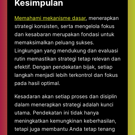
Kesimpulan
Memahami mekanisme dasar
, menerapkan
strategi konsisten, serta mengelola fokus
dan kesabaran merupakan fondasi untuk
memaksimalkan peluang sukses.
Lingkungan yang mendukung dan evaluasi
rutin memastikan strategi tetap relevan dan
efektif. Dengan pendekatan bijak, setiap
langkah menjadi lebih terkontrol dan fokus
pada hasil optimal.
Kesadaran akan setiap proses dan disiplin
dalam menerapkan strategi adalah kunci
utama. Pendekatan ini tidak hanya
meningkatkan kemungkinan keberhasilan,
tetapi juga membantu Anda tetap tenang