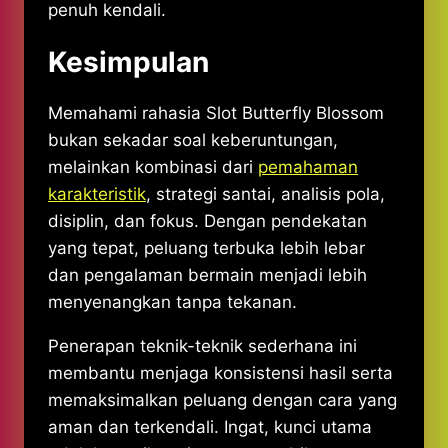
penuh kendali.
Kesimpulan
Memahami rahasia Slot Butterfly Blossom
bukan sekadar soal keberuntungan,
melainkan kombinasi dari
pemahaman
karakteristik
, strategi santai, analisis pola,
disiplin, dan fokus. Dengan pendekatan
yang tepat, peluang terbuka lebih lebar
dan pengalaman bermain menjadi lebih
menyenangkan tanpa tekanan.
Penerapan teknik-teknik sederhana ini
membantu menjaga konsistensi hasil serta
memaksimalkan peluang dengan cara yang
aman dan terkendali. Ingat, kunci utama