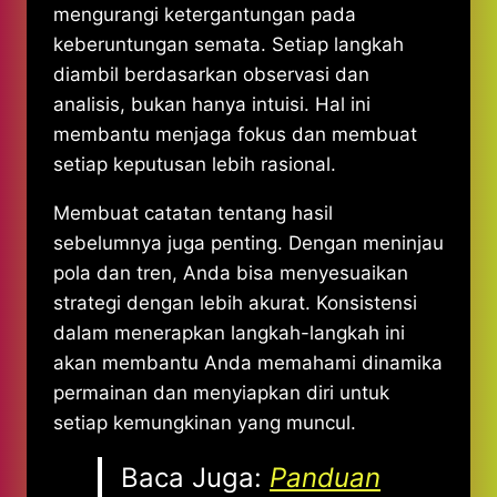
mengurangi ketergantungan pada
keberuntungan semata. Setiap langkah
diambil berdasarkan observasi dan
analisis, bukan hanya intuisi. Hal ini
membantu menjaga fokus dan membuat
setiap keputusan lebih rasional.
Membuat catatan tentang hasil
sebelumnya juga penting. Dengan meninjau
pola dan tren, Anda bisa menyesuaikan
strategi dengan lebih akurat. Konsistensi
dalam menerapkan langkah-langkah ini
akan membantu Anda memahami dinamika
permainan dan menyiapkan diri untuk
setiap kemungkinan yang muncul.
Baca Juga:
Panduan