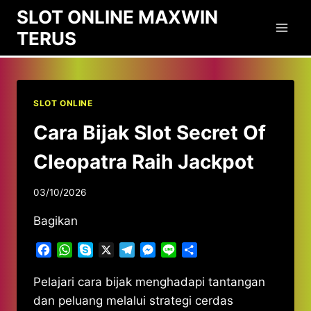
Skip
SLOT ONLINE MAXWIN
to
TERUS
content
SLOT ONLINE
Cara Bijak Slot Secret Of
Cleopatra Raih Jackpot
03/10/2026
Bagikan
Facebook
WhatsApp
Skype
X
Telegram
Messenger
Line
Share
Pelajari cara bijak menghadapi tantangan
dan peluang melalui strategi cerdas