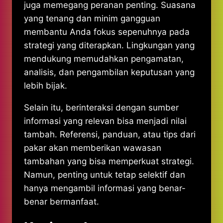
juga memegang peranan penting. Suasana
yang tenang dan minim gangguan
membantu Anda fokus sepenuhnya pada
strategi yang diterapkan. Lingkungan yang
mendukung memudahkan pengamatan,
analisis, dan pengambilan keputusan yang
lebih bijak.
Selain itu, berinteraksi dengan sumber
informasi yang relevan bisa menjadi nilai
tambah. Referensi, panduan, atau tips dari
pakar akan memberikan wawasan
tambahan yang bisa memperkuat strategi.
Namun, penting untuk tetap selektif dan
hanya mengambil informasi yang benar-
benar bermanfaat.