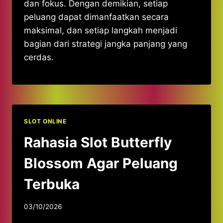
dan fokus. Dengan demikian, setiap
peluang dapat dimanfaatkan secara
maksimal, dan setiap langkah menjadi
bagian dari strategi jangka panjang yang
cerdas.
SLOT ONLINE
Rahasia Slot Butterfly
Blossom Agar Peluang
Terbuka
03/10/2026