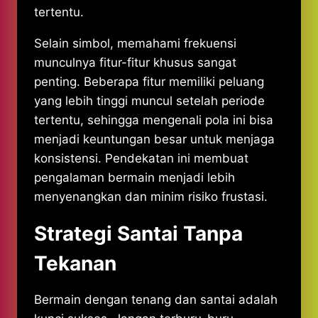
tertentu.
Selain simbol, memahami frekuensi
munculnya fitur-fitur khusus sangat
penting. Beberapa fitur memiliki peluang
yang lebih tinggi muncul setelah periode
tertentu, sehingga mengenali pola ini bisa
menjadi keuntungan besar untuk menjaga
konsistensi. Pendekatan ini membuat
pengalaman bermain menjadi lebih
menyenangkan dan minim risiko frustasi.
Strategi Santai Tanpa
Tekanan
Bermain dengan tenang dan santai adalah