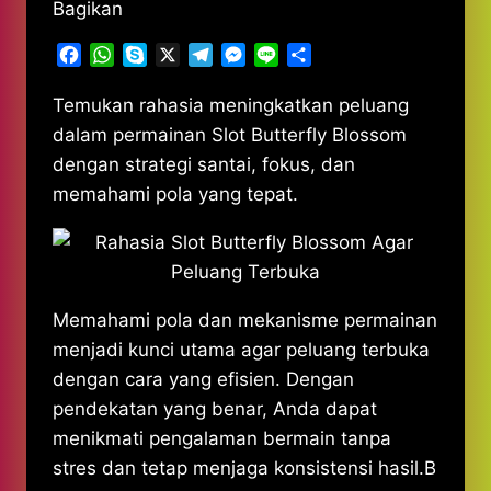
Bagikan
Facebook
WhatsApp
Skype
X
Telegram
Messenger
Line
Share
Temukan rahasia meningkatkan peluang
dalam permainan Slot Butterfly Blossom
dengan strategi santai, fokus, dan
memahami pola yang tepat.
Memahami pola dan mekanisme permainan
menjadi kunci utama agar peluang terbuka
dengan cara yang efisien. Dengan
pendekatan yang benar, Anda dapat
menikmati pengalaman bermain tanpa
stres dan tetap menjaga konsistensi hasil.B