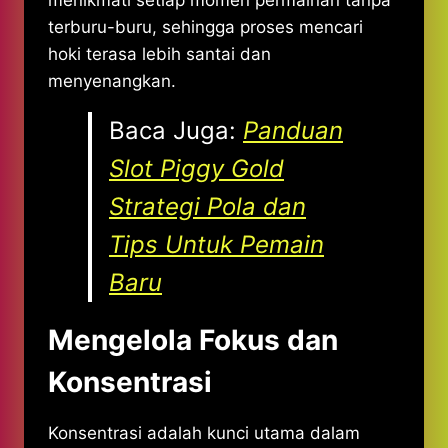
menikmati setiap momen permainan tanpa
terburu-buru, sehingga proses mencari
hoki terasa lebih santai dan
menyenangkan.
Baca Juga:
Panduan
Slot Piggy Gold
Strategi Pola dan
Tips Untuk Pemain
Baru
Mengelola Fokus dan
Konsentrasi
Konsentrasi adalah kunci utama dalam