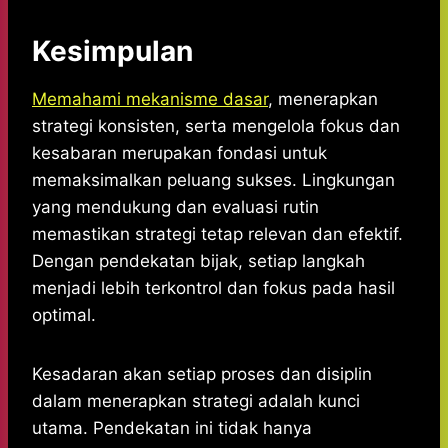
Kesimpulan
Memahami mekanisme dasar
, menerapkan
strategi konsisten, serta mengelola fokus dan
kesabaran merupakan fondasi untuk
memaksimalkan peluang sukses. Lingkungan
yang mendukung dan evaluasi rutin
memastikan strategi tetap relevan dan efektif.
Dengan pendekatan bijak, setiap langkah
menjadi lebih terkontrol dan fokus pada hasil
optimal.
Kesadaran akan setiap proses dan disiplin
dalam menerapkan strategi adalah kunci
utama. Pendekatan ini tidak hanya