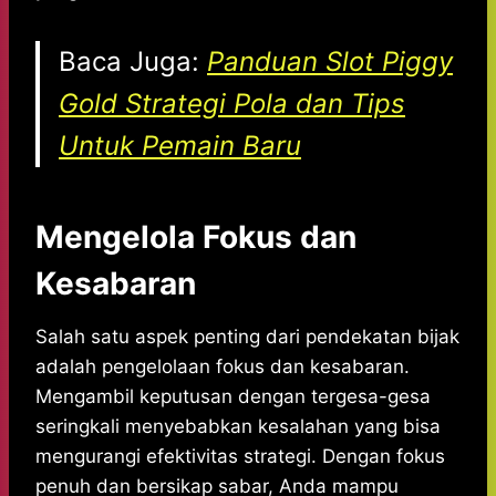
Baca Juga:
Panduan Slot Piggy
Gold Strategi Pola dan Tips
Untuk Pemain Baru
Mengelola Fokus dan
Kesabaran
Salah satu aspek penting dari pendekatan bijak
adalah pengelolaan fokus dan kesabaran.
Mengambil keputusan dengan tergesa-gesa
seringkali menyebabkan kesalahan yang bisa
mengurangi efektivitas strategi. Dengan fokus
penuh dan bersikap sabar, Anda mampu