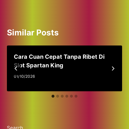
Similar Posts
Cara Cuan Cepat Tanpa Ribet Di
Slot Spartan King
01/10/2026
Search