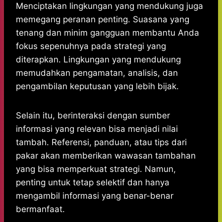
Menciptakan lingkungan yang mendukung juga
memegang peranan penting. Suasana yang
tenang dan minim gangguan membantu Anda
fokus sepenuhnya pada strategi yang
diterapkan. Lingkungan yang mendukung
memudahkan pengamatan, analisis, dan
pengambilan keputusan yang lebih bijak.
Selain itu, berinteraksi dengan sumber
informasi yang relevan bisa menjadi nilai
tambah. Referensi, panduan, atau tips dari
pakar akan memberikan wawasan tambahan
yang bisa memperkuat strategi. Namun,
penting untuk tetap selektif dan hanya
mengambil informasi yang benar-benar
bermanfaat.