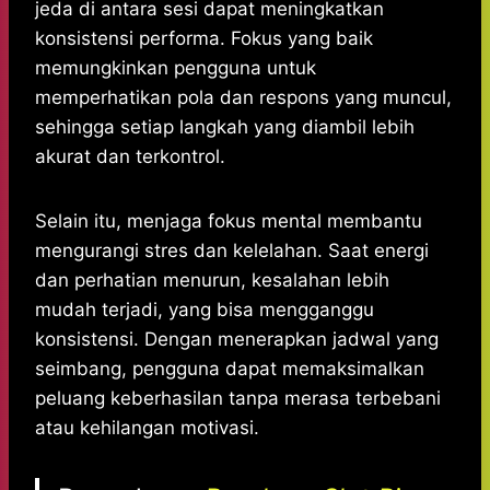
jeda di antara sesi dapat meningkatkan
konsistensi performa. Fokus yang baik
memungkinkan pengguna untuk
memperhatikan pola dan respons yang muncul,
sehingga setiap langkah yang diambil lebih
akurat dan terkontrol.
Selain itu, menjaga fokus mental membantu
mengurangi stres dan kelelahan. Saat energi
dan perhatian menurun, kesalahan lebih
mudah terjadi, yang bisa mengganggu
konsistensi. Dengan menerapkan jadwal yang
seimbang, pengguna dapat memaksimalkan
peluang keberhasilan tanpa merasa terbebani
atau kehilangan motivasi.