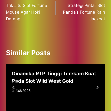
Trik Jitu Slot Fortune
Strategi Pintar Slot
navigation
Mouse Agar Hoki
Panda’s Fortune Raih
Datang
Jackpot
Similar Posts
Dinamika RTP Tinggi Terekam Kuat
Pada Slot Wild West Gold
01/08/2026