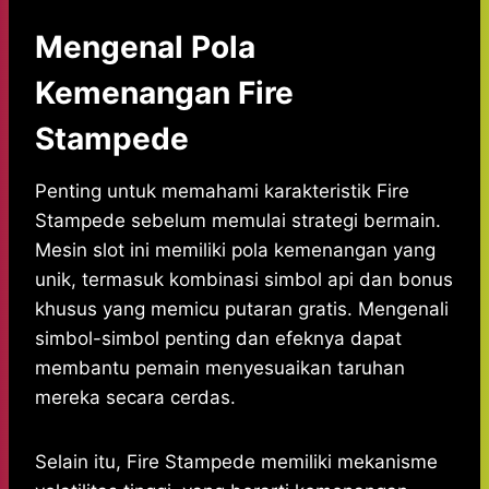
Mengenal Pola
Kemenangan Fire
Stampede
Penting untuk memahami karakteristik Fire
Stampede sebelum memulai strategi bermain.
Mesin slot ini memiliki pola kemenangan yang
unik, termasuk kombinasi simbol api dan bonus
khusus yang memicu putaran gratis. Mengenali
simbol-simbol penting dan efeknya dapat
membantu pemain menyesuaikan taruhan
mereka secara cerdas.
Selain itu, Fire Stampede memiliki mekanisme