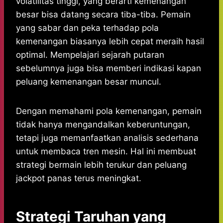
volatilitas tinggi, yang berarti kemenangan
besar bisa datang secara tiba-tiba. Pemain
yang sabar dan peka terhadap pola
kemenangan biasanya lebih cepat meraih hasil
optimal. Mempelajari sejarah putaran
sebelumnya juga bisa memberi indikasi kapan
peluang kemenangan besar muncul.
Dengan memahami pola kemenangan, pemain
tidak hanya mengandalkan keberuntungan,
tetapi juga memanfaatkan analisis sederhana
untuk membaca tren mesin. Hal ini membuat
strategi bermain lebih terukur dan peluang
jackpot panas terus meningkat.
Strategi Taruhan yang