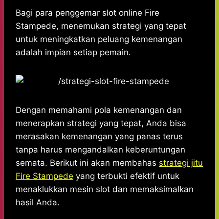
a
h
k
e
e
i
h
c
a
y
l
s
n
a
Bagi para penggemar slot online Fire
e
t
p
e
s
e
r
Stampede, menemukan strategi yang tepat
b
s
e
g
e
e
untuk meningkatkan peluang kemenangan
o
A
r
n
adalah impian setiap pemain.
o
p
a
g
k
p
m
e
r
Dengan memahami pola kemenangan dan
menerapkan strategi yang tepat, Anda bisa
merasakan kemenangan yang panas terus
tanpa harus mengandalkan keberuntungan
semata. Berikut ini akan membahas
strategi jitu
Fire Stampede
yang terbukti efektif untuk
menaklukkan mesin slot dan memaksimalkan
hasil Anda.