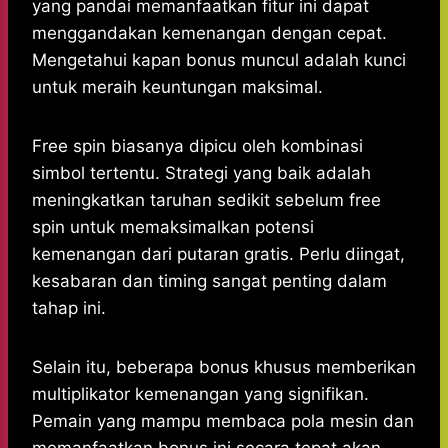
yang pandai memanfaatkan fitur ini dapat
menggandakan kemenangan dengan cepat.
Mengetahui kapan bonus muncul adalah kunci
untuk meraih keuntungan maksimal.
Free spin biasanya dipicu oleh kombinasi
simbol tertentu. Strategi yang baik adalah
meningkatkan taruhan sedikit sebelum free
spin untuk memaksimalkan potensi
kemenangan dari putaran gratis. Perlu diingat,
kesabaran dan timing sangat penting dalam
tahap ini.
Selain itu, beberapa bonus khusus memberikan
multiplikator kemenangan yang signifikan.
Pemain yang mampu membaca pola mesin dan