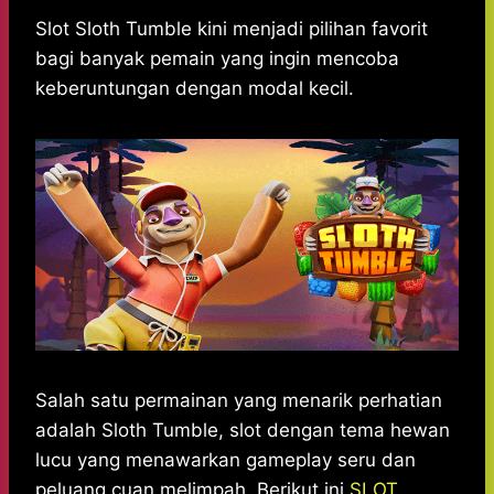
a
h
k
e
e
i
h
c
a
y
l
s
n
a
Slot Sloth Tumble kini menjadi pilihan favorit
e
t
p
e
s
e
r
bagi banyak pemain yang ingin mencoba
b
s
e
g
e
e
keberuntungan dengan modal kecil.
o
A
r
n
o
p
a
g
k
p
m
e
r
Salah satu permainan yang menarik perhatian
adalah Sloth Tumble, slot dengan tema hewan
lucu yang menawarkan gameplay seru dan
peluang cuan melimpah. Berikut ini
SLOT