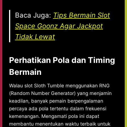
Baca Juga:
Tips Bermain Slot
Space Goonz Agar Jackpot
Tidak Lewat
Perhatikan Pola dan Timing
Bermain
Walau slot Sloth Tumble menggunakan RNG
(Random Number Generator) yang menjamin
keadilan, banyak pemain berpengalaman
percaya ada pola tertentu dalam frekuensi
kemenangan. Mengamati pola ini dapat
membantu menentukan waktu terbaik untuk