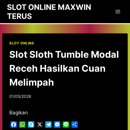
Skip
SLOT ONLINE MAXWIN
to
TERUS
content
SLOT ONLINE
Slot Sloth Tumble Modal
Receh Hasilkan Cuan
Melimpah
01/05/2026
Bagikan
F
W
S
X
T
M
L
S