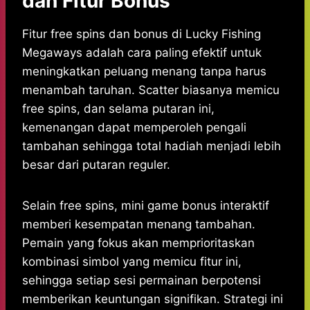
dan Fitur Bonus
Fitur free spins dan bonus di Lucky Fishing
Megaways adalah cara paling efektif untuk
meningkatkan peluang menang tanpa harus
menambah taruhan. Scatter biasanya memicu
free spins, dan selama putaran ini,
kemenangan dapat memperoleh pengali
tambahan sehingga total hadiah menjadi lebih
besar dari putaran reguler.
Selain free spins, mini game bonus interaktif
memberi kesempatan menang tambahan.
Pemain yang fokus akan memprioritaskan
kombinasi simbol yang memicu fitur ini,
sehingga setiap sesi permainan berpotensi
memberikan keuntungan signifikan. Strategi ini