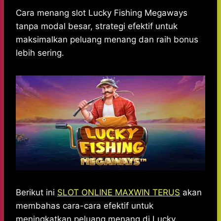
a
h
k
e
e
i
h
c
a
y
l
s
n
a
Cara menang slot Lucky Fishing Megaways
e
t
p
e
s
e
r
tanpa modal besar, strategi efektif untuk
b
s
e
g
e
e
maksimalkan peluang menang dan raih bonus
o
A
r
n
lebih sering.
o
p
a
g
k
p
m
e
r
Berikut ini
SLOT ONLINE MAXWIN TERUS
akan
membahas cara-cara efektif untuk
meningkatkan peluang menang di Lucky