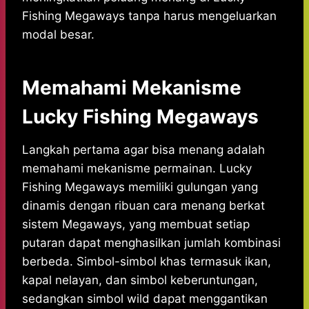
Fishing Megaways tanpa harus mengeluarkan
modal besar.
Memahami Mekanisme
Lucky Fishing Megaways
Langkah pertama agar bisa menang adalah
memahami mekanisme permainan. Lucky
Fishing Megaways memiliki gulungan yang
dinamis dengan ribuan cara menang berkat
sistem Megaways, yang membuat setiap
putaran dapat menghasilkan jumlah kombinasi
berbeda. Simbol-simbol khas termasuk ikan,
kapal nelayan, dan simbol keberuntungan,
sedangkan simbol wild dapat menggantikan