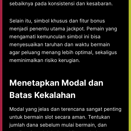
sebaiknya pada konsistensi dan kesabaran.
Selain itu, simbol khusus dan fitur bonus
menjadi penentu utama jackpot. Pemain yang
mengamati kemunculan simbol ini bisa
menyesuaikan taruhan dan waktu bermain
agar peluang menang lebih optimal, sekaligus
meminimalkan risiko kerugian.
Menetapkan Modal dan
Batas Kekalahan
Modal yang jelas dan terencana sangat penting
untuk bermain slot secara aman. Tentukan
jumlah dana sebelum mulai bermain, dan