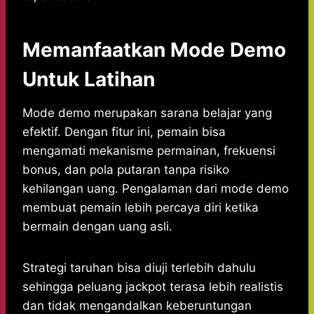
Memanfaatkan Mode Demo
Untuk Latihan
Mode demo merupakan sarana belajar yang
efektif. Dengan fitur ini, pemain bisa
mengamati mekanisme permainan, frekuensi
bonus, dan pola putaran tanpa risiko
kehilangan uang. Pengalaman dari mode demo
membuat pemain lebih percaya diri ketika
bermain dengan uang asli.
Strategi taruhan bisa diuji terlebih dahulu
sehingga peluang jackpot terasa lebih realistis
dan tidak mengandalkan keberuntungan