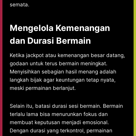
semata.
Mengelola Kemenangan
dan Durasi Bermain
Ketika jackpot atau kemenangan besar datang,
godaan untuk terus bermain meningkat.
Menyisihkan sebagian hasil menang adalah
langkah bijak agar keuntungan tetap nyata,
meski permainan berlanjut.
Selain itu, batasi durasi sesi bermain. Bermain
terlalu lama bisa menurunkan fokus dan
membuat keputusan menjadi emosional.
Dengan durasi yang terkontrol, permainan