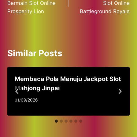
Bermain Slot Online
Slot Online
Prosperity Lion
Battleground Royale
Similar Posts
Membaca Pola Menuju Jackpot Slot
Mahjong Jinpai
01/09/2026