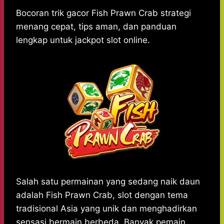
a
h
k
e
e
i
h
c
a
y
l
s
n
a
Bocoran trik gacor Fish Prawn Crab strategi
e
t
p
e
s
e
r
menang cepat, tips aman, dan panduan
b
s
e
g
e
e
lengkap untuk jackpot slot online.
o
A
r
n
o
p
a
g
k
p
m
e
r
Salah satu permainan yang sedang naik daun
adalah Fish Prawn Crab, slot dengan tema
tradisional Asia yang unik dan menghadirkan
sensasi bermain berbeda. Banyak pemain