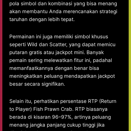
pola simbol dan kombinasi yang bisa menang
akan membantu Anda merencanakan strategi
taruhan dengan lebih tepat.
Permainan ini juga memiliki simbol khusus
seperti Wild dan Scatter, yang dapat memicu
putaran gratis atau jackpot mini. Banyak
pemain sering melewatkan fitur ini, padahal
memanfaatkannya dengan benar bisa
meningkatkan peluang mendapatkan jackpot
besar secara signifikan.
Selain itu, perhatikan persentase RTP (Return
to Player) Fish Prawn Crab. RTP biasanya
berada di kisaran 96–97%, artinya peluang
menang jangka panjang cukup tinggi jika