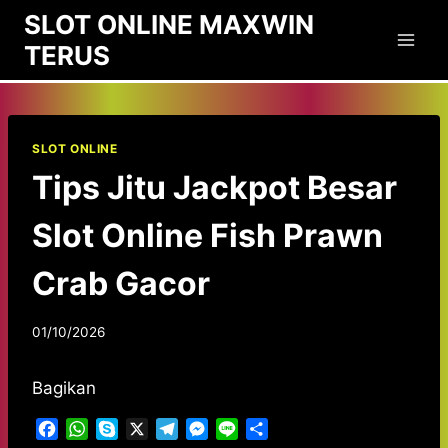
Skip
SLOT ONLINE MAXWIN
to
TERUS
content
SLOT ONLINE
Tips Jitu Jackpot Besar
Slot Online Fish Prawn
Crab Gacor
01/10/2026
Bagikan
F
W
S
X
T
M
L
S