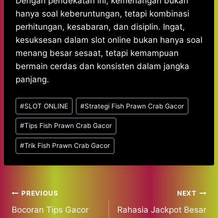
Dengan pendekatan ini, kemenangan bukan
hanya soal keberuntungan, tetapi kombinasi
perhitungan, kesabaran, dan disiplin. Ingat,
kesuksesan dalam slot online bukan hanya soal
menang besar sesaat, tetapi kemampuan
bermain cerdas dan konsisten dalam jangka
panjang.
Post
#
SLOT ONLINE
#
Strategi Fish Prawn Crab Gacor
Tags:
#
Tips Fish Prawn Crab Gacor
#
Trik Fish Prawn Crab Gacor
Post
PREVIOUS
NEXT
Bocoran Tips Gacor
Rahasia Jackpot Besar
navigation