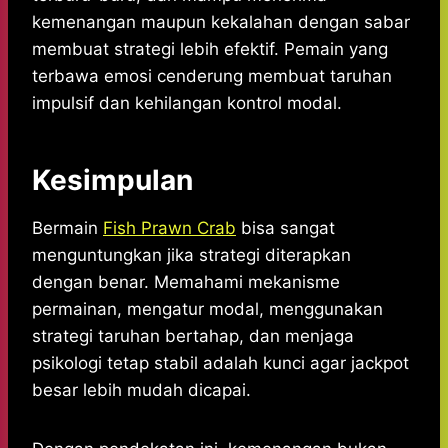
kemenangan maupun kekalahan dengan sabar
membuat strategi lebih efektif. Pemain yang
terbawa emosi cenderung membuat taruhan
impulsif dan kehilangan kontrol modal.
Kesimpulan
Bermain
Fish Prawn Crab
bisa sangat
menguntungkan jika strategi diterapkan
dengan benar. Memahami mekanisme
permainan, mengatur modal, menggunakan
strategi taruhan bertahap, dan menjaga
psikologi tetap stabil adalah kunci agar jackpot
besar lebih mudah dicapai.