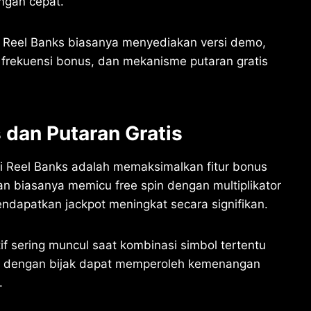
engan cepat.
 Reel Banks biasanya menyediakan versi demo,
 frekuensi bonus, dan mekanisme putaran gratis
 dan Putaran Gratis
i Reel Banks adalah memaksimalkan fitur bonus
an biasanya memicu free spin dengan multiplikator
ndapatkan jackpot meningkat secara signifikan.
ktif sering muncul saat kombinasi simbol tertentu
ini dengan bijak dapat memperoleh kemenangan
.