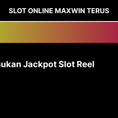
SLOT ONLINE MAXWIN TERUS
kan Jackpot Slot Reel