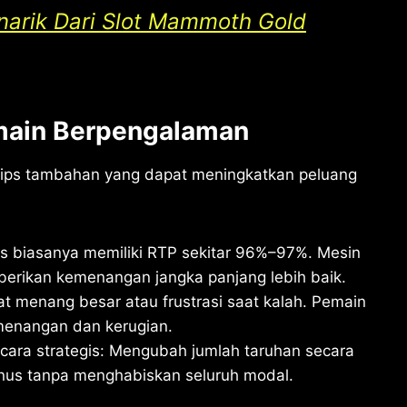
narik Dari Slot Mammoth Gold
emain Berpengalaman
tips tambahan yang dapat meningkatkan peluang
ks biasanya memiliki RTP sekitar 96%–97%. Mesin
erikan kemenangan jangka panjang lebih baik.
at menang besar atau frustrasi saat kalah. Pemain
menangan dan kerugian.
cara strategis: Mengubah jumlah taruhan secara
us tanpa menghabiskan seluruh modal.