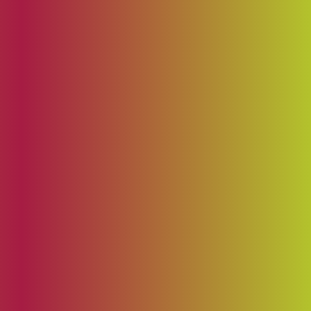
Tips Pola Gacor Gampang
Menang Besar Slot Black Bull
Tiap Hari
01/09/2026