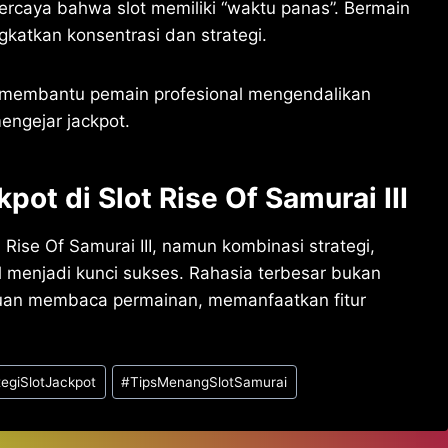
ercaya bahwa slot memiliki “waktu panas”. Bermain
gkatkan konsentrasi dan strategi.
i membantu pemain profesional mengendalikan
engejar jackpot.
pot di Slot Rise Of Samurai III
Rise Of Samurai III, namun kombinasi strategi,
menjadi kunci sukses. Rahasia terbesar bukan
uan membaca permainan, memanfaatkan fitur
tegiSlotJackpot
#
TipsMenangSlotSamurai