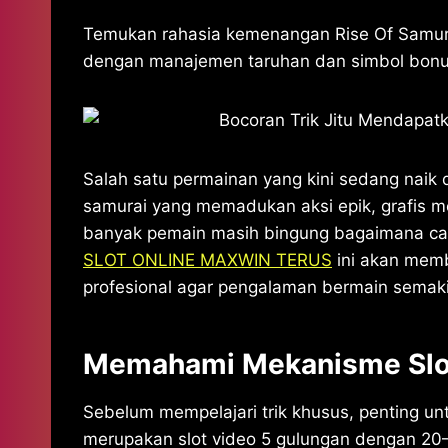
a
h
k
e
e
i
h
c
a
y
l
s
n
a
Temukan rahasia kemenangan Rise Of Samurai 
e
t
p
e
s
e
r
dengan manajemen taruhan dan simbol bonu
b
s
e
g
e
e
o
A
r
n
o
p
a
g
k
p
m
e
r
Salah satu permainan yang kini sedang naik d
samurai yang memadukan aksi epik, grafis m
banyak pemain masih bingung bagaimana cara
SLOT ONLINE MAXWIN TERUS
ini akan memba
profesional agar pengalaman bermain semak
Memahami Mekanisme Slot 
Sebelum mempelajari trik khusus, penting unt
merupakan slot video 5 gulungan dengan 20–3