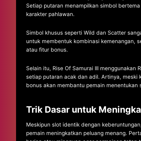
Setiap putaran menampilkan simbol bertema 
karakter pahlawan.
Simbol khusus seperti Wild dan Scatter sang
untuk membentuk kombinasi kemenangan, se
atau fitur bonus.
Selain itu, Rise Of Samurai III menggunak
setiap putaran acak dan adil. Artinya, mesk
bonus akan membantu pemain menentukan str
Trik Dasar untuk Meningk
Meskipun slot identik dengan keberuntungan
pemain meningkatkan peluang menang. Pertam