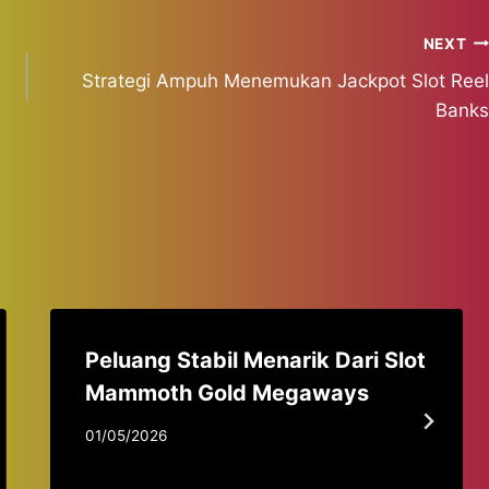
NEXT
Strategi Ampuh Menemukan Jackpot Slot Reel
Banks
Peluang Stabil Menarik Dari Slot
Mammoth Gold Megaways
01/05/2026