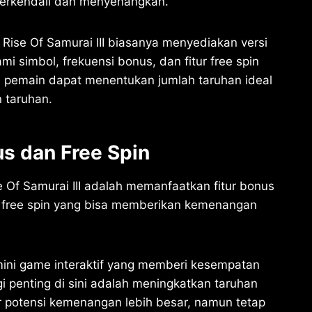
terkendali dan menyenangkan.
Rise Of Samurai III biasanya menyediakan versi
 simbol, frekuensi bonus, dan fitur free spin
n, pemain dapat menentukan jumlah taruhan ideal
 taruhan.
s dan Free Spin
e Of Samurai III adalah memanfaatkan fitur bonus
u free spin yang bisa memberikan kemenangan
mini game interaktif yang memberi kesempatan
i penting di sini adalah meningkatkan taruhan
ar potensi kemenangan lebih besar, namun tetap