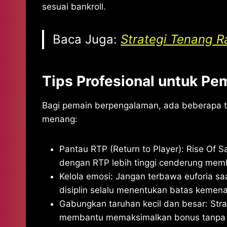
sesuai bankroll.
Baca Juga:
Strategi Tenang R
Tips Profesional untuk P
Bagi pemain berpengalaman, ada beberapa t
menang:
Pantau RTP (Return to Player): Rise Of S
dengan RTP lebih tinggi cenderung memb
Kelola emosi: Jangan terbawa euforia sa
disiplin selalu menentukan batas kemen
Gabungkan taruhan kecil dan besar: Str
membantu memaksimalkan bonus tanpa m