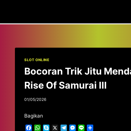
Skip
to
content
SLOT ONLINE
Bocoran Trik Jitu Mend
Rise Of Samurai III
01/05/2026
Bagikan
F
W
S
X
T
M
L
S