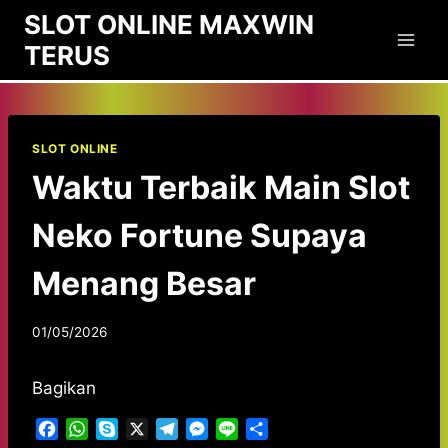
Skip
SLOT ONLINE MAXWIN
to
TERUS
content
SLOT ONLINE
Waktu Terbaik Main Slot
Neko Fortune Supaya
Menang Besar
01/05/2026
Bagikan
F
W
S
X
T
M
L
S