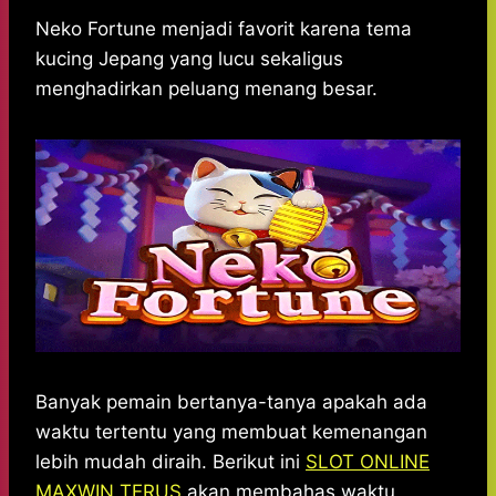
a
h
k
e
e
i
h
c
a
y
l
s
n
a
Neko Fortune menjadi favorit karena tema
e
t
p
e
s
e
r
kucing Jepang yang lucu sekaligus
b
s
e
g
e
e
menghadirkan peluang menang besar.
o
A
r
n
o
p
a
g
k
p
m
e
r
Banyak pemain bertanya-tanya apakah ada
waktu tertentu yang membuat kemenangan
lebih mudah diraih. Berikut ini
SLOT ONLINE
MAXWIN TERUS
akan membahas waktu