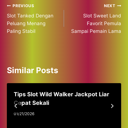
Post
PREVIOUS
NEXT
Slot Tanked Dengan
Slot Sweet Land
navigation
Peluang Menang
Favorit Pemula
Paling Stabil
Sampai Pemain Lama
Similar Posts
Tips Slot Wild Walker Jackpot Liar
Cepat Sekali
01/21/2026