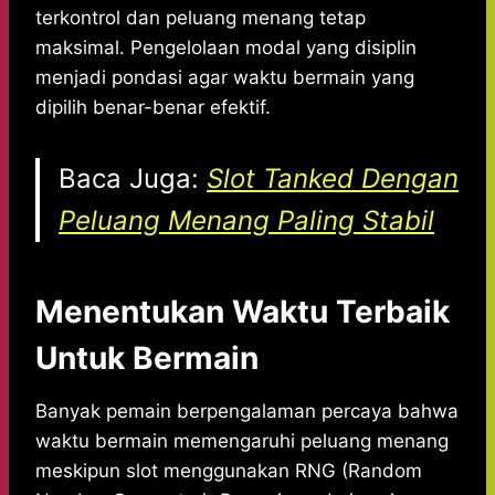
terkontrol dan peluang menang tetap
maksimal. Pengelolaan modal yang disiplin
menjadi pondasi agar waktu bermain yang
dipilih benar-benar efektif.
Baca Juga:
Slot Tanked Dengan
Peluang Menang Paling Stabil
Menentukan Waktu Terbaik
Untuk Bermain
Banyak pemain berpengalaman percaya bahwa
waktu bermain memengaruhi peluang menang
meskipun slot menggunakan RNG (Random