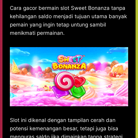
a
h
k
e
e
i
h
c
a
y
l
s
n
a
Cara gacor bermain slot Sweet Bonanza tanpa
e
t
p
e
s
e
r
kehilangan saldo menjadi tujuan utama banyak
b
s
e
g
e
e
pemain yang ingin tetap untung sambil
o
A
r
n
menikmati permainan.
o
p
a
g
k
p
m
e
r
Slot ini dikenal dengan tampilan cerah dan
potensi kemenangan besar, tetapi juga bisa
menguras saldo jika dimainkan tanpa strategi.