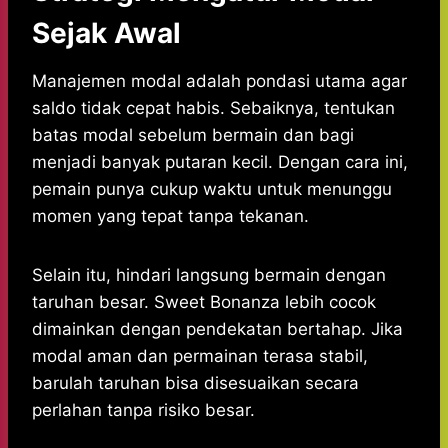
Sejak Awal
Manajemen modal adalah pondasi utama agar
saldo tidak cepat habis. Sebaiknya, tentukan
batas modal sebelum bermain dan bagi
menjadi banyak putaran kecil. Dengan cara ini,
pemain punya cukup waktu untuk menunggu
momen yang tepat tanpa tekanan.
Selain itu, hindari langsung bermain dengan
taruhan besar. Sweet Bonanza lebih cocok
dimainkan dengan pendekatan bertahap. Jika
modal aman dan permainan terasa stabil,
barulah taruhan bisa disesuaikan secara
perlahan tanpa risiko besar.