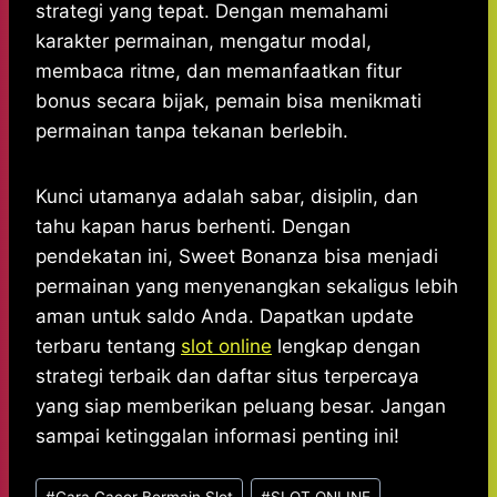
strategi yang tepat. Dengan memahami
karakter permainan, mengatur modal,
membaca ritme, dan memanfaatkan fitur
bonus secara bijak, pemain bisa menikmati
permainan tanpa tekanan berlebih.
Kunci utamanya adalah sabar, disiplin, dan
tahu kapan harus berhenti. Dengan
pendekatan ini, Sweet Bonanza bisa menjadi
permainan yang menyenangkan sekaligus lebih
aman untuk saldo Anda. Dapatkan update
terbaru tentang
slot online
lengkap dengan
strategi terbaik dan daftar situs terpercaya
yang siap memberikan peluang besar. Jangan
sampai ketinggalan informasi penting ini!
Post
#
Cara Gacor Bermain Slot
#
SLOT ONLINE