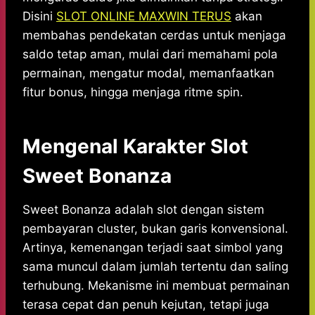
Disini
SLOT ONLINE MAXWIN TERUS
akan
membahas pendekatan cerdas untuk menjaga
saldo tetap aman, mulai dari memahami pola
permainan, mengatur modal, memanfaatkan
fitur bonus, hingga menjaga ritme spin.
Mengenal Karakter Slot
Sweet Bonanza
Sweet Bonanza adalah slot dengan sistem
pembayaran cluster, bukan garis konvensional.
Artinya, kemenangan terjadi saat simbol yang
sama muncul dalam jumlah tertentu dan saling
terhubung. Mekanisme ini membuat permainan
terasa cepat dan penuh kejutan, tetapi juga