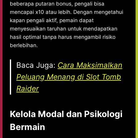
beberapa putaran bonus, pengali bisa
mencapai x10 atau lebih. Dengan mengetahui
kapan pengali aktif, pemain dapat
menyesuaikan taruhan untuk mendapatkan
hasil optimal tanpa harus mengambil risiko
berlebihan.
Baca Juga:
Cara Maksimalkan
Peluang Menang di Slot Tomb
Raider
Kelola Modal dan Psikologi
Bermain