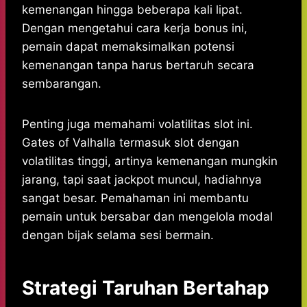
kemenangan hingga beberapa kali lipat.
Dengan mengetahui cara kerja bonus ini,
pemain dapat memaksimalkan potensi
kemenangan tanpa harus bertaruh secara
sembarangan.
Penting juga memahami volatilitas slot ini.
Gates of Valhalla termasuk slot dengan
volatilitas tinggi, artinya kemenangan mungkin
jarang, tapi saat jackpot muncul, hadiahnya
sangat besar. Pemahaman ini membantu
pemain untuk bersabar dan mengelola modal
dengan bijak selama sesi bermain.
Strategi Taruhan Bertahap