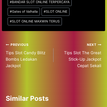
#
BANDAR SLOT ONLINE TERPERCAYA
Tags:
#
Gates of Valhalla
#
SLOT ONLINE
#
SLOT ONLINE MAXWIN TERUS
Post
PREVIOUS
NEXT
Tips Slot Candy Blitz
Tips Slot The Great
navigation
Bombs Ledakan
Stick-Up Jackpot
Jackpot
Cepat Sekali
Similar Posts