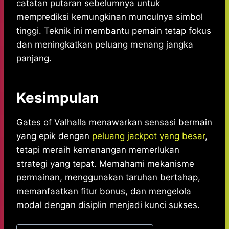
catatan putaran sebelumnya untuk
memprediksi kemungkinan munculnya simbol
tinggi. Teknik ini membantu pemain tetap fokus
dan meningkatkan peluang menang jangka
panjang.
Kesimpulan
Gates of Valhalla menawarkan sensasi bermain
yang epik dengan
peluang jackpot yang besar
,
tetapi meraih kemenangan memerlukan
strategi yang tepat. Memahami mekanisme
permainan, menggunakan taruhan bertahap,
memanfaatkan fitur bonus, dan mengelola
modal dengan disiplin menjadi kunci sukses.
Post