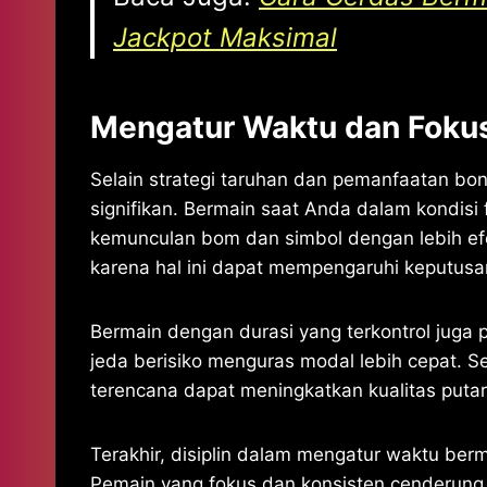
Jackpot Maksimal
Mengatur Waktu dan Foku
Selain strategi taruhan dan pemanfaatan bon
signifikan. Bermain saat Anda dalam kondi
kemunculan bom dan simbol dengan lebih efek
karena hal ini dapat mempengaruhi keputusa
Bermain dengan durasi yang terkontrol juga p
jeda berisiko menguras modal lebih cepat. S
terencana dapat meningkatkan kualitas putara
Terakhir, disiplin dalam mengatur waktu ber
Pemain yang fokus dan konsisten cenderung