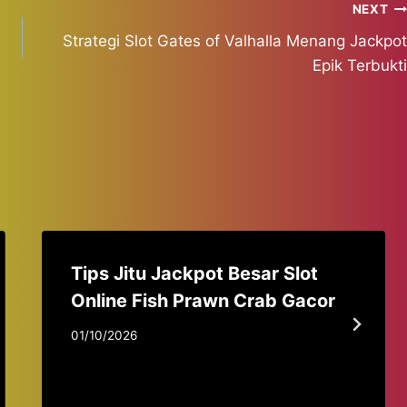
NEXT
Strategi Slot Gates of Valhalla Menang Jackpot
Epik Terbukti
Tips Jitu Jackpot Besar Slot
Online Fish Prawn Crab Gacor
01/10/2026