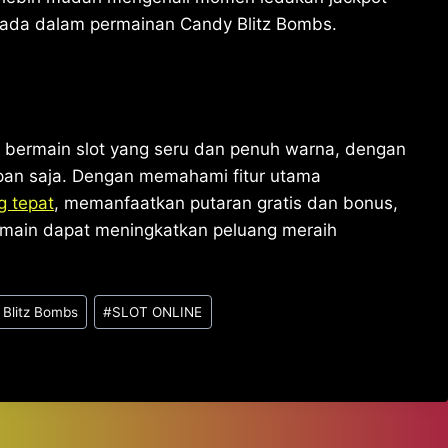
ada dalam permainan Candy Blitz Bombs.
bermain slot yang seru dan penuh warna, dengan
apan saja. Dengan memahami fitur utama
g tepat
, memanfaatkan putaran gratis dan bonus,
emain dapat meningkatkan peluang meraih
 Blitz Bombs
#
SLOT ONLINE