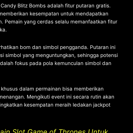
andy Blitz Bombs adalah fitur putaran gratis.
er, memberikan kesempatan untuk mendapatkan
. Pemain yang cerdas selalu memanfaatkan fitur
ka.
rhatikan bom dan simbol pengganda. Putaran ini
si simbol yang menguntungkan, sehingga potensi
 adalah fokus pada pola kemunculan simbol dan
nt khusus dalam permainan bisa memberikan
enangan. Mengikuti event ini secara rutin akan
gkatkan kesempatan meraih ledakan jackpot
ain Slot Game of Thrones Untuk