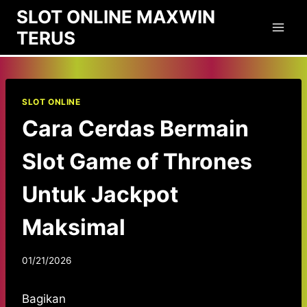
Skip
SLOT ONLINE MAXWIN
to
TERUS
content
SLOT ONLINE
Cara Cerdas Bermain
Slot Game of Thrones
Untuk Jackpot
Maksimal
01/21/2026
Bagikan