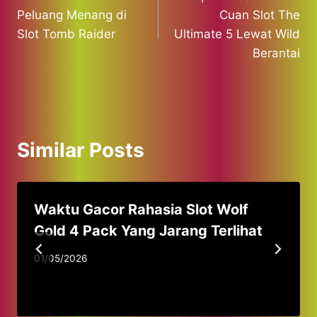
navigation
Peluang Menang di
Cuan Slot The
Slot Tomb Raider
Ultimate 5 Lewat Wild
Berantai
Similar Posts
Waktu Gacor Rahasia Slot Wolf
Gold 4 Pack Yang Jarang Terlihat
01/05/2026