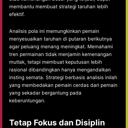
membantu membuat strategi taruhan lebih
efektif.
Analisis pola ini memungkinkan pemain
menyesuaikan taruhan di putaran berikutnya
agar peluang menang meningkat. Memahami
tren permainan tidak menjamin kemenangan
mutlak, tetapi membuat keputusan lebih
rasional dibandingkan hanya mengandalkan
insting semata. Strategi berbasis analisis inilah
yang membedakan pemain cerdas dari pemain
yang sekadar bergantung pada
keberuntungan.
Tetap Fokus dan Disiplin