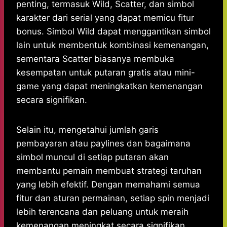
penting, termasuk Wild, Scatter, dan simbol
karakter dari serial yang dapat memicu fitur
bonus. Simbol Wild dapat menggantikan simbol
lain untuk membentuk kombinasi kemenangan,
sementara Scatter biasanya membuka
kesempatan untuk putaran gratis atau mini-
game yang dapat meningkatkan kemenangan
secara signifikan.
Selain itu, mengetahui jumlah garis
pembayaran atau paylines dan bagaimana
simbol muncul di setiap putaran akan
membantu pemain membuat strategi taruhan
yang lebih efektif. Dengan memahami semua
fitur dan aturan permainan, setiap spin menjadi
lebih terencana dan peluang untuk meraih
kemenangan meningkat secara signifikan.