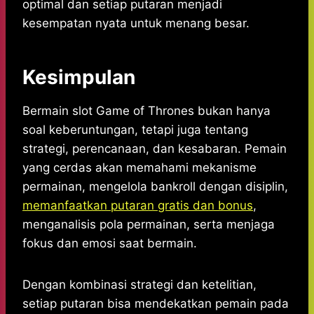
optimal dan setiap putaran menjadi
kesempatan nyata untuk menang besar.
Kesimpulan
Bermain slot Game of Thrones bukan hanya
soal keberuntungan, tetapi juga tentang
strategi, perencanaan, dan kesabaran. Pemain
yang cerdas akan memahami mekanisme
permainan, mengelola bankroll dengan disiplin,
memanfaatkan putaran gratis dan bonus
,
menganalisis pola permainan, serta menjaga
fokus dan emosi saat bermain.
Dengan kombinasi strategi dan ketelitian,
setiap putaran bisa mendekatkan pemain pada