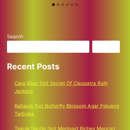
Search
Search
Recent Posts
Cara Bijak Slot Secret Of Cleopatra Raih
Jackpot
Rahasia Slot Butterfly Blossom Agar Peluang
Terbuka
Teknik Santai Slot Mermaid Riches Mencari