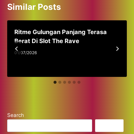
Similar Posts
Ritme Gulungan Panjang Terasa
Berat Di Slot The Rave
01/07/2026
Search
Search