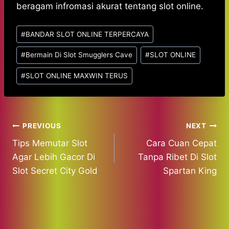
beragam infromasi akurat tentang slot online.
Post
#
BANDAR SLOT ONLINE TERPERCAYA
Tags:
#
Bermain Di Slot Smugglers Cave
#
SLOT ONLINE
#
SLOT ONLINE MAXWIN TERUS
Post
PREVIOUS
NEXT
Tips Memutar Slot
Cara Cuan Cepat
navigation
Agar Lebih Gacor Di
Tanpa Ribet Di Slot
Slot Secret City Gold
Spartan King