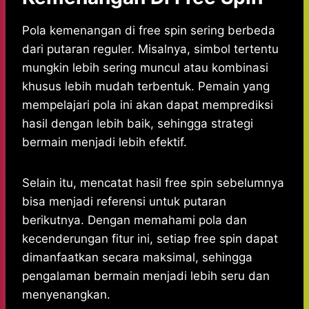
Pola kemenangan di free spin sering berbeda
dari putaran reguler. Misalnya, simbol tertentu
mungkin lebih sering muncul atau kombinasi
khusus lebih mudah terbentuk. Pemain yang
mempelajari pola ini akan dapat memprediksi
hasil dengan lebih baik, sehingga strategi
bermain menjadi lebih efektif.
Selain itu, mencatat hasil free spin sebelumnya
bisa menjadi referensi untuk putaran
berikutnya. Dengan memahami pola dan
kecenderungan fitur ini, setiap free spin dapat
dimanfaatkan secara maksimal, sehingga
pengalaman bermain menjadi lebih seru dan
menyenangkan.