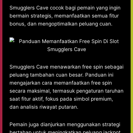
a
h
k
e
e
i
h
c
a
y
l
s
n
a
Smugglers Cave cocok bagi pemain yang ingin
e
t
p
e
s
e
r
bermain strategis, memanfaatkan semua fitur
b
s
e
g
e
e
bonus, dan mengoptimalkan peluang cuan.
o
A
r
n
o
p
a
g
k
p
m
e
r
Smugglers Cave menawarkan free spin sebagai
peluang tambahan cuan besar. Panduan ini
mengajarkan cara memanfaatkan free spin
secara maksimal, termasuk pengaturan taruhan
saat fitur aktif, fokus pada simbol premium,
dan analisis riwayat putaran.
Pemain juga dianjurkan menggunakan strategi
bertahap untuk meningkatkan peluang jackpot.