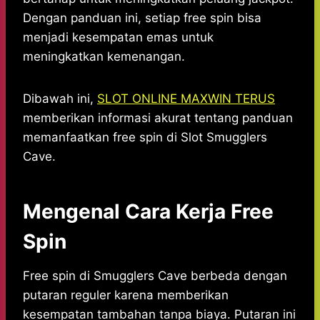
Dengan panduan ini, setiap free spin bisa
menjadi kesempatan emas untuk
meningkatkan kemenangan.
Dibawah ini,
SLOT ONLINE MAXWIN TERUS
memberikan informasi akurat tentang panduan
memanfaatkan free spin di Slot Smugglers
Cave.
Mengenal Cara Kerja Free
Spin
Free spin di Smugglers Cave berbeda dengan
putaran reguler karena memberikan
kesempatan tambahan tanpa biaya. Putaran ini