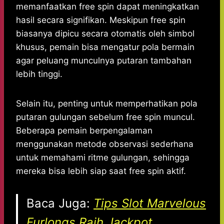
memanfaatkan free spin dapat meningkatkan
hasil secara signifikan. Meskipun free spin
biasanya dipicu secara otomatis oleh simbol
khusus, pemain bisa mengatur pola bermain
agar peluang munculnya putaran tambahan
lebih tinggi.
Selain itu, penting untuk memperhatikan pola
putaran gulungan sebelum free spin muncul.
Beberapa pemain berpengalaman
menggunakan metode observasi sederhana
untuk memahami ritme gulungan, sehingga
mereka bisa lebih siap saat free spin aktif.
Baca Juga:
Tips Slot Marvelous
Furlongs Raih Jackpot