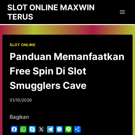
Skip
SLOT ONLINE MAXWIN
to
TERUS
content
SLOT ONLINE
Panduan Memanfaatkan
Free Spin Di Slot
Smugglers Cave
01/10/2026
Bagikan
F
W
S
X
T
M
L
S