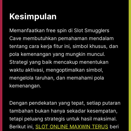
Kesimpulan
Memanfaatkan free spin di Slot Smugglers
Cave membutuhkan pemahaman mendalam
tentang cara kerja fitur ini, simbol khusus, dan
pola kemenangan yang mungkin muncul.
Strategi yang baik mencakup menentukan
waktu aktivasi, mengoptimalkan simbol,
mengelola taruhan, dan memahami pola
kemenangan.
Dengan pendekatan yang tepat, setiap putaran
tambahan bukan hanya sekadar kesempatan,
tetapi peluang strategis untuk hasil maksimal.
Berikut ini,
SLOT ONLINE MAXWIN TERUS
beri