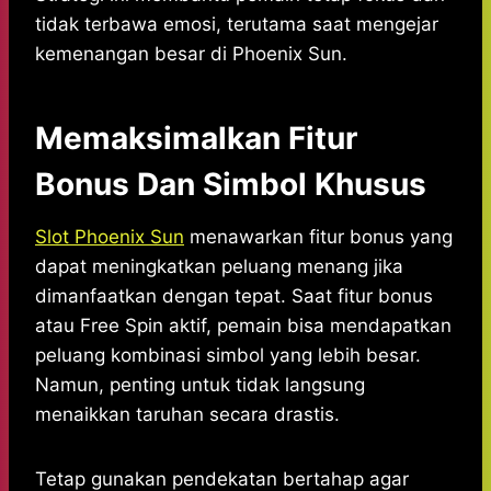
tidak terbawa emosi, terutama saat mengejar
kemenangan besar di Phoenix Sun.
Memaksimalkan Fitur
Bonus Dan Simbol Khusus
Slot Phoenix Sun
menawarkan fitur bonus yang
dapat meningkatkan peluang menang jika
dimanfaatkan dengan tepat. Saat fitur bonus
atau Free Spin aktif, pemain bisa mendapatkan
peluang kombinasi simbol yang lebih besar.
Namun, penting untuk tidak langsung
menaikkan taruhan secara drastis.
Tetap gunakan pendekatan bertahap agar