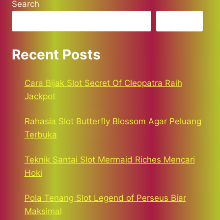
Search
Search
Recent Posts
Cara Bijak Slot Secret Of Cleopatra Raih
Jackpot
Rahasia Slot Butterfly Blossom Agar Peluang
Terbuka
Teknik Santai Slot Mermaid Riches Mencari
Hoki
Pola Tenang Slot Legend of Perseus Biar
Maksimal