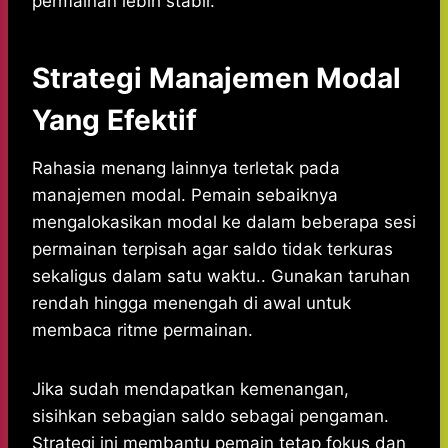
permainan lebih stabil.
Strategi Manajemen Modal
Yang Efektif
Rahasia menang lainnya terletak pada
manajemen modal. Pemain sebaiknya
mengalokasikan modal ke dalam beberapa sesi
permainan terpisah agar saldo tidak terkuras
sekaligus dalam satu waktu.. Gunakan taruhan
rendah hingga menengah di awal untuk
membaca ritme permainan.
Jika sudah mendapatkan kemenangan,
sisihkan sebagian saldo sebagai pengaman.
Strategi ini membantu pemain tetap fokus dan