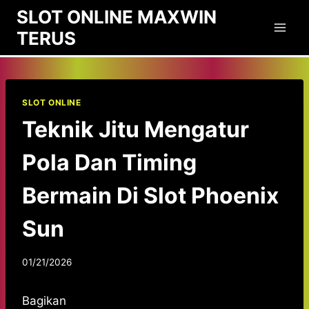
Skip
SLOT ONLINE MAXWIN
to
TERUS
content
SLOT ONLINE
Teknik Jitu Mengatur
Pola Dan Timing
Bermain Di Slot Phoenix
Sun
01/21/2026
Bagikan