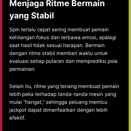
Menjaga Ritme Bermain
yang Stabil
Spin terlalu cepat sering membuat pemain
kehilangan fokus dan terbawa emosi, apalagi
saat hasil tidak sesuai harapan. Bermain
dengan ritme stabil memberi waktu untuk
evaluasi setiap putaran dan memprediksi pola
permainan.
Selain itu, ritme yang tenang membuat pemain
lebih peka terhadap tanda-tanda mesin yang
mulai “hangat,” sehingga peluang memicu
jackpot dapat dimanfaatkan dengan lebih
efektif.