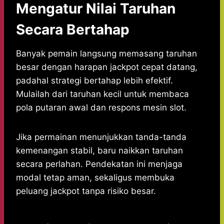
Mengatur Nilai Taruhan
Secara Bertahap
Banyak pemain langsung memasang taruhan
besar dengan harapan jackpot cepat datang,
padahal strategi bertahap lebih efektif.
Mulailah dari taruhan kecil untuk membaca
pola putaran awal dan respons mesin slot.
Jika permainan menunjukkan tanda-tanda
kemenangan stabil, baru naikkan taruhan
secara perlahan. Pendekatan ini menjaga
modal tetap aman, sekaligus membuka
peluang jackpot tanpa risiko besar.