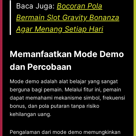
Baca Juga:
Bocoran Pola
Bermain Slot Gravity Bonanza
Agar Menang Setiap Hari
Memanfaatkan Mode Demo
dan Percobaan
Mode demo adalah alat belajar yang sangat
berguna bagi pemain. Melalui fitur ini, pemain
dapat memahami mekanisme simbol, frekuensi
bonus, dan pola putaran tanpa risiko
kehilangan uang.
Pengalaman dari mode demo memungkinkan