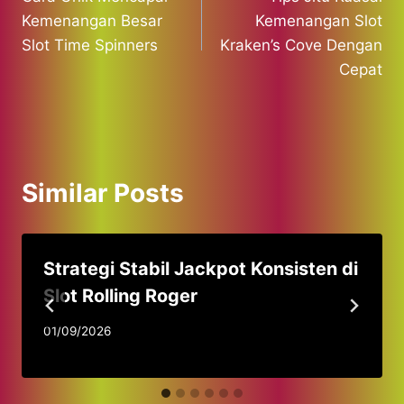
navigation
Kemenangan Besar
Kemenangan Slot
Slot Time Spinners
Kraken’s Cove Dengan
Cepat
Similar Posts
Strategi Stabil Jackpot Konsisten di
Slot Rolling Roger
01/09/2026