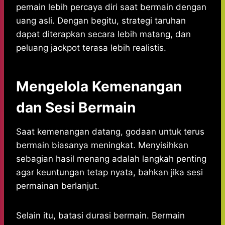
pemain lebih percaya diri saat bermain dengan
uang asli. Dengan begitu, strategi taruhan
dapat diterapkan secara lebih matang, dan
peluang jackpot terasa lebih realistis.
Mengelola Kemenangan
dan Sesi Bermain
Saat kemenangan datang, godaan untuk terus
bermain biasanya meningkat. Menyisihkan
sebagian hasil menang adalah langkah penting
agar keuntungan tetap nyata, bahkan jika sesi
permainan berlanjut.
Selain itu, batasi durasi bermain. Bermain