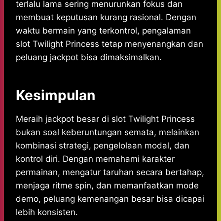
terlalu lama sering menurunkan fokus dan
membuat keputusan kurang rasional. Dengan
waktu bermain yang terkontrol, pengalaman
slot Twilight Princess tetap menyenangkan dan
peluang jackpot bisa dimaksimalkan.
Kesimpulan
Meraih jackpot besar di slot Twilight Princess
bukan soal keberuntungan semata, melainkan
kombinasi strategi, pengelolaan modal, dan
kontrol diri. Dengan memahami karakter
permainan, mengatur taruhan secara bertahap,
menjaga ritme spin, dan memanfaatkan mode
demo, peluang kemenangan besar bisa dicapai
lebih konsisten.