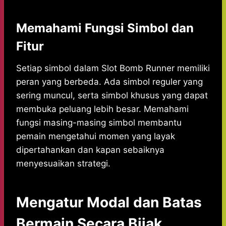
Memahami Fungsi Simbol dan
Fitur
Setiap simbol dalam Slot Bomb Runner memiliki
peran yang berbeda. Ada simbol reguler yang
sering muncul, serta simbol khusus yang dapat
membuka peluang lebih besar. Memahami
fungsi masing-masing simbol membantu
pemain mengetahui momen yang layak
dipertahankan dan kapan sebaiknya
menyesuaikan strategi.
Mengatur Modal dan Batas
Bermain Secara Bijak