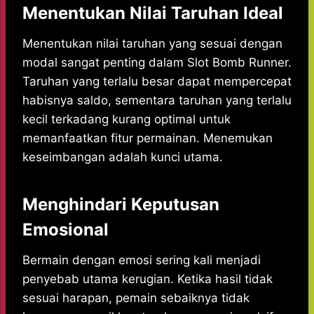
Menentukan Nilai Taruhan Ideal
Menentukan nilai taruhan yang sesuai dengan
modal sangat penting dalam Slot Bomb Runner.
Taruhan yang terlalu besar dapat mempercepat
habisnya saldo, sementara taruhan yang terlalu
kecil terkadang kurang optimal untuk
memanfaatkan fitur permainan. Menemukan
keseimbangan adalah kunci utama.
Menghindari Keputusan
Emosional
Bermain dengan emosi sering kali menjadi
penyebab utama kerugian. Ketika hasil tidak
sesuai harapan, pemain sebaiknya tidak