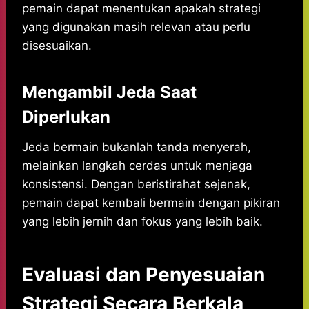
pemain dapat menentukan apakah strategi
yang digunakan masih relevan atau perlu
disesuaikan.
Mengambil Jeda Saat
Diperlukan
Jeda bermain bukanlah tanda menyerah,
melainkan langkah cerdas untuk menjaga
konsistensi. Dengan beristirahat sejenak,
pemain dapat kembali bermain dengan pikiran
yang lebih jernih dan fokus yang lebih baik.
Evaluasi dan Penyesuaian
Strategi Secara Berkala