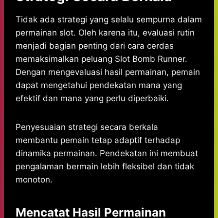
Tidak ada strategi yang selalu sempurna dalam
permainan slot. Oleh karena itu, evaluasi rutin
menjadi bagian penting dari cara cerdas
memaksimalkan peluang Slot Bomb Runner.
Dengan mengevaluasi hasil permainan, pemain
dapat mengetahui pendekatan mana yang
efektif dan mana yang perlu diperbaiki.
Penyesuaian strategi secara berkala
membantu pemain tetap adaptif terhadap
dinamika permainan. Pendekatan ini membuat
pengalaman bermain lebih fleksibel dan tidak
monoton.
Mencatat Hasil Permainan