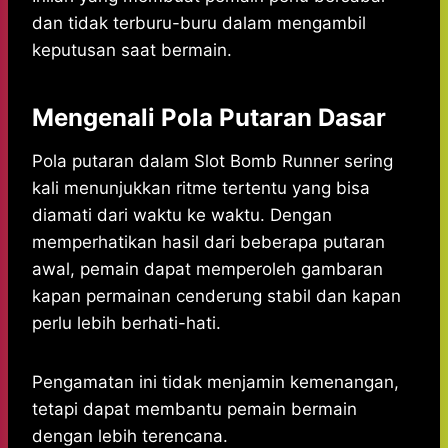
dan tidak terburu-buru dalam mengambil
keputusan saat bermain.
Mengenali Pola Putaran Dasar
Pola putaran dalam Slot Bomb Runner sering
kali menunjukkan ritme tertentu yang bisa
diamati dari waktu ke waktu. Dengan
memperhatikan hasil dari beberapa putaran
awal, pemain dapat memperoleh gambaran
kapan permainan cenderung stabil dan kapan
perlu lebih berhati-hati.
Pengamatan ini tidak menjamin kemenangan,
tetapi dapat membantu pemain bermain
dengan lebih terencana.