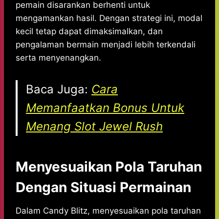
pemain disarankan berhenti untuk
mengamankan hasil. Dengan strategi ini, modal
kecil tetap dapat dimaksimalkan, dan
pengalaman bermain menjadi lebih terkendali
serta menyenangkan.
Baca Juga:
Cara
Memanfaatkan Bonus Untuk
Menang Slot Jewel Rush
Menyesuaikan Pola Taruhan
Dengan Situasi Permainan
Dalam Candy Blitz, menyesuaikan pola taruhan