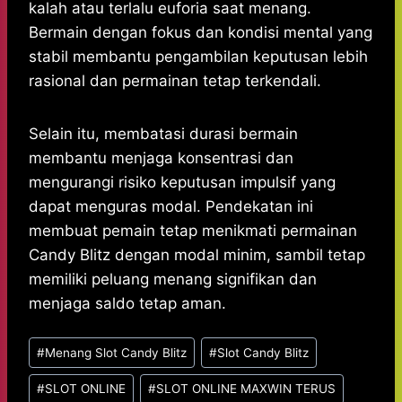
kalah atau terlalu euforia saat menang.
Bermain dengan fokus dan kondisi mental yang
stabil membantu pengambilan keputusan lebih
rasional dan permainan tetap terkendali.
Selain itu, membatasi durasi bermain
membantu menjaga konsentrasi dan
mengurangi risiko keputusan impulsif yang
dapat menguras modal. Pendekatan ini
membuat pemain tetap menikmati permainan
Candy Blitz dengan modal minim, sambil tetap
memiliki peluang menang signifikan dan
menjaga saldo tetap aman.
Post
#
Menang Slot Candy Blitz
#
Slot Candy Blitz
Tags:
#
SLOT ONLINE
#
SLOT ONLINE MAXWIN TERUS