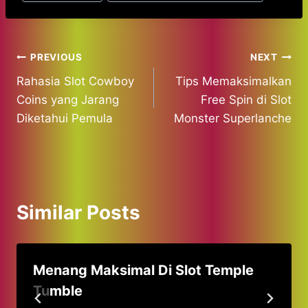
Post
PREVIOUS
NEXT
Rahasia Slot Cowboy
Tips Memaksimalkan
navigation
Coins yang Jarang
Free Spin di Slot
Diketahui Pemula
Monster Superlanche
Similar Posts
Menang Maksimal Di Slot Temple
Tumble