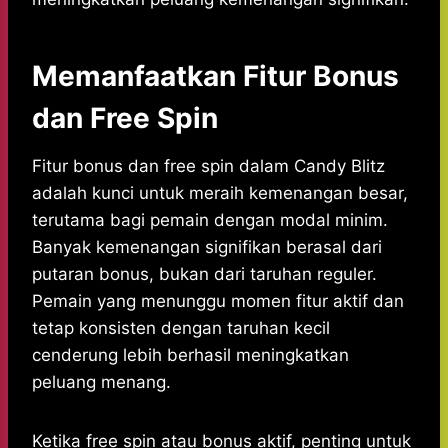
Memanfaatkan Fitur Bonus
dan Free Spin
Fitur bonus dan free spin dalam Candy Blitz
adalah kunci untuk meraih kemenangan besar,
terutama bagi pemain dengan modal minim.
Banyak kemenangan signifikan berasal dari
putaran bonus, bukan dari taruhan reguler.
Pemain yang menunggu momen fitur aktif dan
tetap konsisten dengan taruhan kecil
cenderung lebih berhasil meningkatkan
peluang menang.
Ketika free spin atau bonus aktif, penting untuk