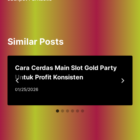
Similar Posts
Cara Cerdas Main Slot Gold Party
Untuk Profit Konsisten
01/25/2026