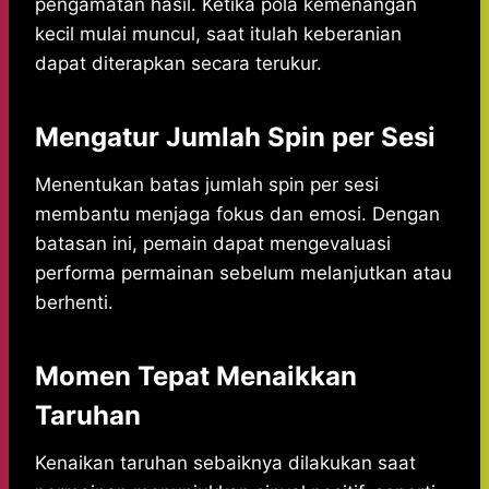
pengamatan hasil. Ketika pola kemenangan
kecil mulai muncul, saat itulah keberanian
dapat diterapkan secara terukur.
Mengatur Jumlah Spin per Sesi
Menentukan batas jumlah spin per sesi
membantu menjaga fokus dan emosi. Dengan
batasan ini, pemain dapat mengevaluasi
performa permainan sebelum melanjutkan atau
berhenti.
Momen Tepat Menaikkan
Taruhan
Kenaikan taruhan sebaiknya dilakukan saat