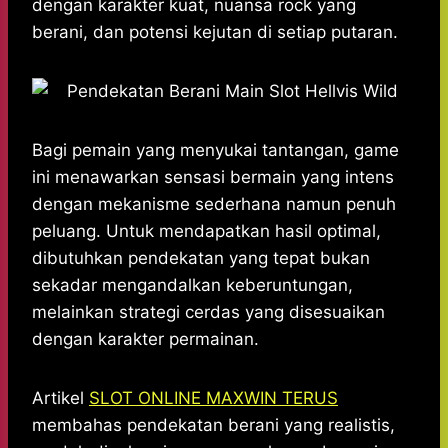
dengan karakter kuat, nuansa rock yang
b
s
e
g
e
e
berani, dan potensi kejutan di setiap putaran.
o
A
r
n
o
p
a
g
k
p
m
e
r
Bagi pemain yang menyukai tantangan, game
ini menawarkan sensasi bermain yang intens
dengan mekanisme sederhana namun penuh
peluang. Untuk mendapatkan hasil optimal,
dibutuhkan pendekatan yang tepat bukan
sekadar mengandalkan keberuntungan,
melainkan strategi cerdas yang disesuaikan
dengan karakter permainan.
Artikel
SLOT ONLINE MAXWIN TERUS
membahas pendekatan berani yang realistis,