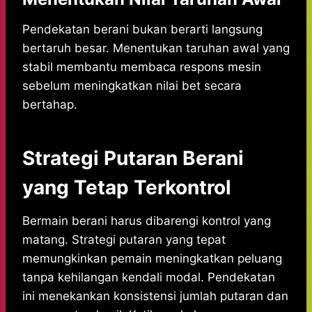
Pendekatan berani bukan berarti langsung
bertaruh besar. Menentukan taruhan awal yang
stabil membantu membaca respons mesin
sebelum meningkatkan nilai bet secara
bertahap.
Strategi Putaran Berani
yang Tetap Terkontrol
Bermain berani harus dibarengi kontrol yang
matang. Strategi putaran yang tepat
memungkinkan pemain meningkatkan peluang
tanpa kehilangan kendali modal. Pendekatan
ini menekankan konsistensi jumlah putaran dan