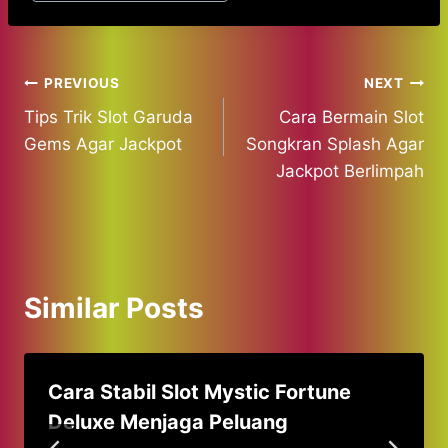
Post
PREVIOUS
NEXT
Tips Trik Slot Garuda
Cara Bermain Slot
navigation
Gems Agar Jackpot
Songkran Splash Agar
Jackpot Berlimpah
Similar Posts
Cara Stabil Slot Mystic Fortune
Deluxe Menjaga Peluang