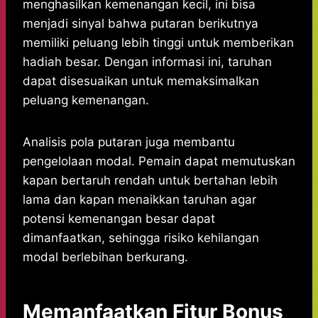
menghasilkan kemenangan kecil, ini bisa
menjadi sinyal bahwa putaran berikutnya
memiliki peluang lebih tinggi untuk memberikan
hadiah besar. Dengan informasi ini, taruhan
dapat disesuaikan untuk memaksimalkan
peluang kemenangan.
Analisis pola putaran juga membantu
pengelolaan modal. Pemain dapat memutuskan
kapan bertaruh rendah untuk bertahan lebih
lama dan kapan menaikkan taruhan agar
potensi kemenangan besar dapat
dimanfaatkan, sehingga risiko kehilangan
modal berlebihan berkurang.
Memanfaatkan Fitur Bonus