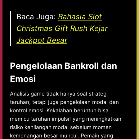
Baca Juga:
Rahasia Slot
Christmas Gift Rush Kejar
Jackpot Besar
Pengelolaan Bankroll dan
Emosi
Analisis game tidak hanya soal strategi
taruhan, tetapi juga pengelolaan modal dan
kontrol emosi. Kekalahan beruntun bisa
memicu taruhan impulsif yang meningkatkan
risiko kehilangan modal sebelum momen
kemenangan besar muncul. Pemain yang