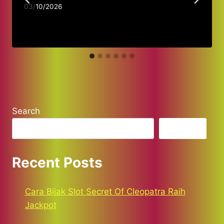
03/10/2026
Search
Search
Recent Posts
Cara Bijak Slot Secret Of Cleopatra Raih
Jackpot