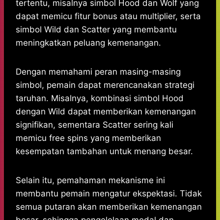
tertentu, misalnya simbol Hood dan Wolf yang
dapat memicu fitur bonus atau multiplier, serta
simbol Wild dan Scatter yang membantu
meningkatkan peluang kemenangan.
Dengan memahami peran masing-masing
simbol, pemain dapat merencanakan strategi
taruhan. Misalnya, kombinasi simbol Hood
dengan Wild dapat memberikan kemenangan
signifikan, sementara Scatter sering kali
memicu free spins yang memberikan
kesempatan tambahan untuk menang besar.
Selain itu, pemahaman mekanisme ini
membantu pemain mengatur ekspektasi. Tidak
semua putaran akan memberikan kemenangan