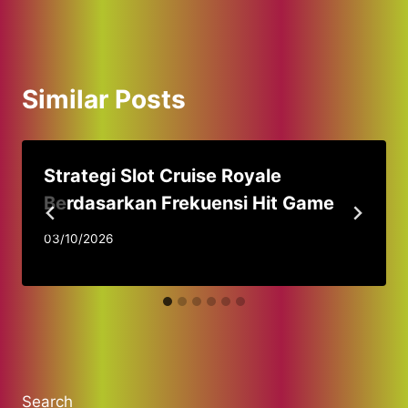
Similar Posts
Strategi Slot Cruise Royale
Berdasarkan Frekuensi Hit Game
03/10/2026
Search