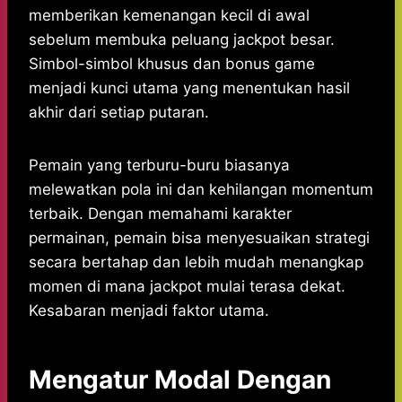
memberikan kemenangan kecil di awal
sebelum membuka peluang jackpot besar.
Simbol-simbol khusus dan bonus game
menjadi kunci utama yang menentukan hasil
akhir dari setiap putaran.
Pemain yang terburu-buru biasanya
melewatkan pola ini dan kehilangan momentum
terbaik. Dengan memahami karakter
permainan, pemain bisa menyesuaikan strategi
secara bertahap dan lebih mudah menangkap
momen di mana jackpot mulai terasa dekat.
Kesabaran menjadi faktor utama.
Mengatur Modal Dengan