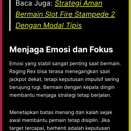
Baca Juga:
Strategi Aman
Bermain Slot Fire Stampede 2
Dengan Modal Tipis
Menjaga Emosi dan Fokus
Emosi yang stabil sangat penting saat bermain.
Raging Rex bisa terasa menegangkan saat
jackpot dekat, tetapi keputusan impulsif sering
berujung rugi. Bermain dengan kepala dingin
membantu menjaga strategi tetap berjalan.
Menetapkan batas menang dan kalah sejak
awal membantu pemain tetap disiplin. Jika
target tercapai, berhenti adalah keputusan