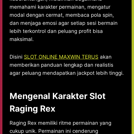
memahami karakter permainan, mengatur
modal dengan cermat, membaca pola spin,
dan menjaga emosi agar setiap sesi bermain
lebih terkontrol dan peluang profit bisa
maksimal.
Disini
SLOT ONLINE MAXWIN TERUS
akan
memberikan panduan lengkap dan realistis
agar peluang mendapatkan jackpot lebih tinggi.
Mengenal Karakter Slot
Raging Rex
Raging Rex memiliki ritme permainan yang
cukup unik. Permainan ini cenderung