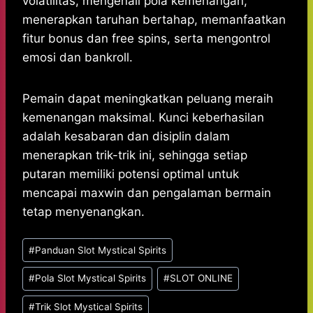
volatilitas, mengenali pola kemenangan,
menerapkan taruhan bertahap, memanfaatkan
fitur bonus dan free spins, serta mengontrol
emosi dan bankroll.
Pemain dapat meningkatkan peluang meraih
kemenangan maksimal. Kunci keberhasilan
adalah kesabaran dan disiplin dalam
menerapkan trik-trik ini, sehingga setiap
putaran memiliki potensi optimal untuk
mencapai maxwin dan pengalaman bermain
tetap menyenangkan.
Post
#
Panduan Slot Mystical Spirits
Tags:
#
Pola Slot Mystical Spirits
#
SLOT ONLINE
#
Trik Slot Mystical Spirits