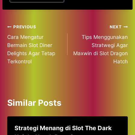
Post
PREVIOUS
NEXT
Cara Mengatur
Tips Menggunakan
navigation
Bermain Slot Diner
Stratwegi Agar
Delights Agar Tetap
Maxwin di Slot Dragon
Terkontrol
Hatch
Similar Posts
Strategi Menang di Slot The Dark