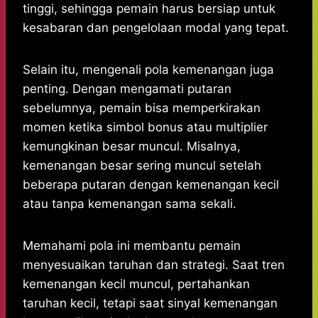
tinggi, sehingga pemain harus bersiap untuk
kesabaran dan pengelolaan modal yang tepat.
Selain itu, mengenali pola kemenangan juga
penting. Dengan mengamati putaran
sebelumnya, pemain bisa memperkirakan
momen ketika simbol bonus atau multiplier
kemungkinan besar muncul. Misalnya,
kemenangan besar sering muncul setelah
beberapa putaran dengan kemenangan kecil
atau tanpa kemenangan sama sekali.
Memahami pola ini membantu pemain
menyesuaikan taruhan dan strategi. Saat tren
kemenangan kecil muncul, pertahankan
taruhan kecil, tetapi saat sinyal kemenangan