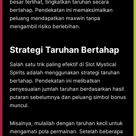
besar terlihat, tingkatkan taruhan secara
bertahap. Pendekatan ini memaksimalkan
peluang mendapatkan maxwin tanpa
mengambil risiko berlebihan.
Strategi Taruhan Bertahap
Salah satu trik paling efektif di Slot Mystical
Spirits adalah menggunakan strategi taruhan
bertahap. Pendekatan ini melibatkan
penyesuaian jumlah taruhan berdasarkan hasil
putaran sebelumnya dan peluang simbol bonus
muncul.
Misalnya, mulailah dengan taruhan kecil untuk
mengamati pola permainan. Setelah beberapa