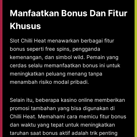
Manfaatkan Bonus Dan Fitur
Khusus
Slot Chilli Heat menawarkan berbagai fitur
bonus seperti free spins, pengganda
kemenangan, dan simbol wild. Pemain yang
cerdas selalu memanfaatkan bonus ini untuk
meningkatkan peluang menang tanpa
menambah risiko modal pribadi.
Selain itu, beberapa kasino online memberikan
promosi tambahan yang bisa digunakan di
Chilli Heat. Memahami cara memicu fitur bonus
dan waktu yang tepat untuk meningkatkan
taruhan saat bonus aktif adalah trik penting