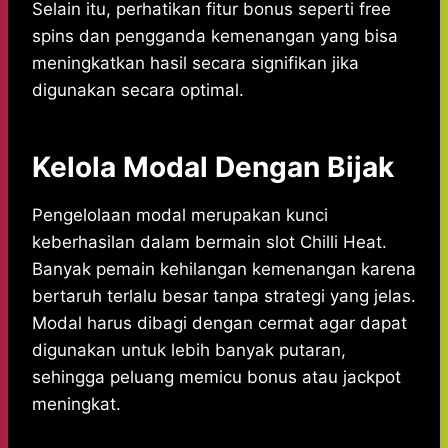
Selain itu, perhatikan fitur bonus seperti free
spins dan pengganda kemenangan yang bisa
meningkatkan hasil secara signifikan jika
digunakan secara optimal.
Kelola Modal Dengan Bijak
Pengelolaan modal merupakan kunci
keberhasilan dalam bermain slot Chilli Heat.
Banyak pemain kehilangan kemenangan karena
bertaruh terlalu besar tanpa strategi yang jelas.
Modal harus dibagi dengan cermat agar dapat
digunakan untuk lebih banyak putaran,
sehingga peluang memicu bonus atau jackpot
meningkat.