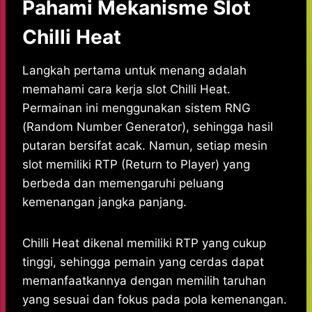
Pahami Mekanisme Slot
Chilli Heat
Langkah pertama untuk menang adalah
memahami cara kerja slot Chilli Heat.
Permainan ini menggunakan sistem RNG
(Random Number Generator), sehingga hasil
putaran bersifat acak. Namun, setiap mesin
slot memiliki RTP (Return to Player) yang
berbeda dan memengaruhi peluang
kemenangan jangka panjang.
Chilli Heat dikenal memiliki RTP yang cukup
tinggi, sehingga pemain yang cerdas dapat
memanfaatkannya dengan memilih taruhan
yang sesuai dan fokus pada pola kemenangan.