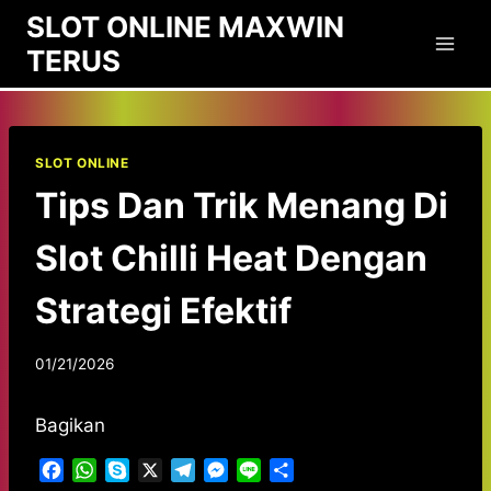
Skip
SLOT ONLINE MAXWIN
to
TERUS
content
SLOT ONLINE
Tips Dan Trik Menang Di
Slot Chilli Heat Dengan
Strategi Efektif
01/21/2026
Bagikan
F
W
S
X
T
M
L
S