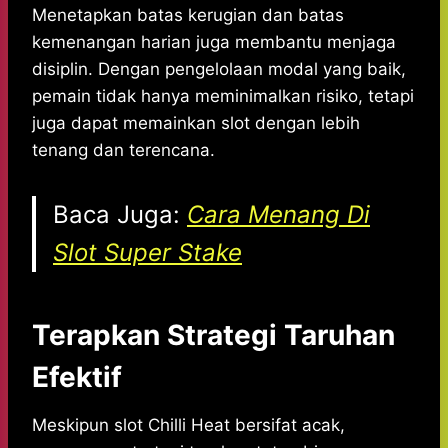
Menetapkan batas kerugian dan batas
kemenangan harian juga membantu menjaga
disiplin. Dengan pengelolaan modal yang baik,
pemain tidak hanya meminimalkan risiko, tetapi
juga dapat memainkan slot dengan lebih
tenang dan terencana.
Baca Juga:
Cara Menang Di
Slot Super Stake
Terapkan Strategi Taruhan
Efektif
Meskipun slot Chilli Heat bersifat acak,