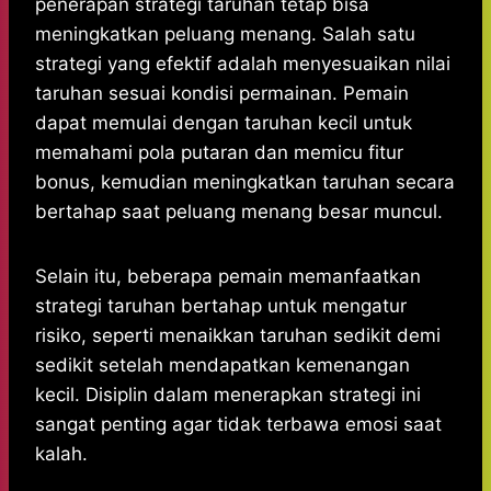
penerapan strategi taruhan tetap bisa
meningkatkan peluang menang. Salah satu
strategi yang efektif adalah menyesuaikan nilai
taruhan sesuai kondisi permainan. Pemain
dapat memulai dengan taruhan kecil untuk
memahami pola putaran dan memicu fitur
bonus, kemudian meningkatkan taruhan secara
bertahap saat peluang menang besar muncul.
Selain itu, beberapa pemain memanfaatkan
strategi taruhan bertahap untuk mengatur
risiko, seperti menaikkan taruhan sedikit demi
sedikit setelah mendapatkan kemenangan
kecil. Disiplin dalam menerapkan strategi ini
sangat penting agar tidak terbawa emosi saat
kalah.