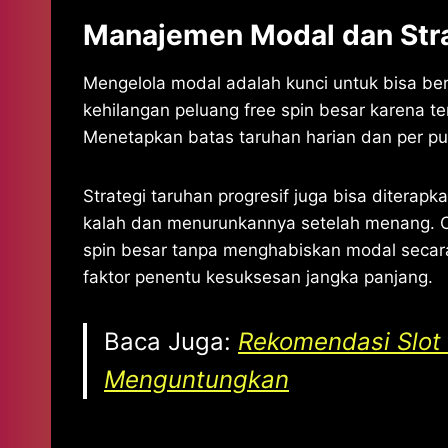
Manajemen Modal dan Stra
Mengelola modal adalah kunci untuk bisa ber
kehilangan peluang free spin besar karena t
Menetapkan batas taruhan harian dan per p
Strategi taruhan progresif juga bisa diterapk
kalah dan menurunkannya setelah menang. Ca
spin besar tanpa menghabiskan modal secara
faktor penentu kesuksesan jangka panjang.
Baca Juga:
Rekomendasi Slot 
Menguntungkan