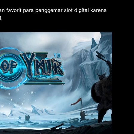
an favorit para penggemar slot digital karena
i.