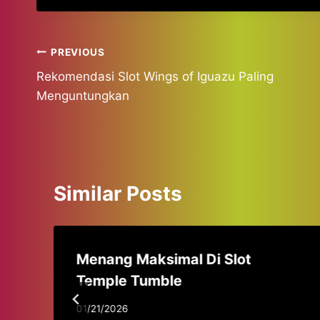
Post
PREVIOUS
Rekomendasi Slot Wings of Iguazu Paling
navigation
Menguntungkan
Similar Posts
Menang Maksimal Di Slot
Temple Tumble
01/21/2026