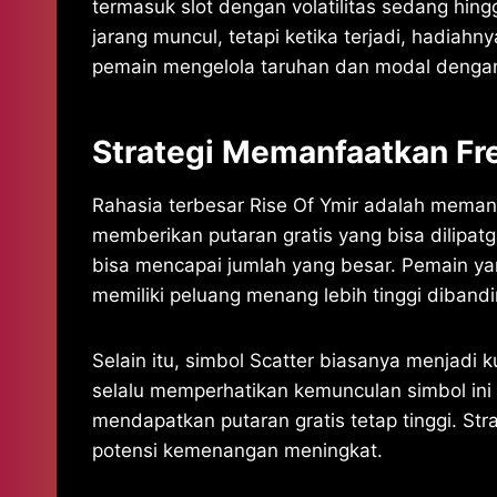
termasuk slot dengan volatilitas sedang hin
jarang muncul, tetapi ketika terjadi, hadia
pemain mengelola taruhan dan modal dengan 
Strategi Memanfaatkan Fr
Rahasia terbesar Rise Of Ymir adalah memanfa
memberikan putaran gratis yang bisa dilipa
bisa mencapai jumlah yang besar. Pemain yan
memiliki peluang menang lebih tinggi diban
Selain itu, simbol Scatter biasanya menjadi 
selalu memperhatikan kemunculan simbol ini
mendapatkan putaran gratis tetap tinggi. St
potensi kemenangan meningkat.