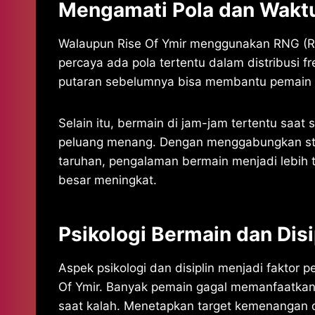
Mengamati Pola dan Wakt
Walaupun Rise Of Ymir menggunakan RNG (
percaya ada pola tertentu dalam distribusi 
putaran sebelumnya bisa membantu pemain m
Selain itu, bermain di jam-jam tertentu saat 
peluang menang. Dengan menggabungkan str
taruhan, pengalaman bermain menjadi lebih 
besar meningkat.
Psikologi Bermain dan Disi
Aspek psikologi dan disiplin menjadi faktor
Of Ymir. Banyak pemain gagal memanfaatkan f
saat kalah. Menetapkan target kemenangan