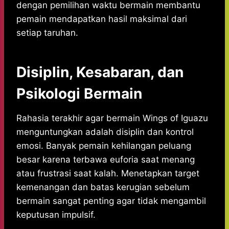
dengan pemilihan waktu bermain membantu
pemain mendapatkan hasil maksimal dari
setiap taruhan.
Disiplin, Kesabaran, dan
Psikologi Bermain
Rahasia terakhir agar bermain Wings of Iguazu
menguntungkan adalah disiplin dan kontrol
emosi. Banyak pemain kehilangan peluang
besar karena terbawa euforia saat menang
atau frustrasi saat kalah. Menetapkan target
kemenangan dan batas kerugian sebelum
bermain sangat penting agar tidak mengambil
keputusan impulsif.