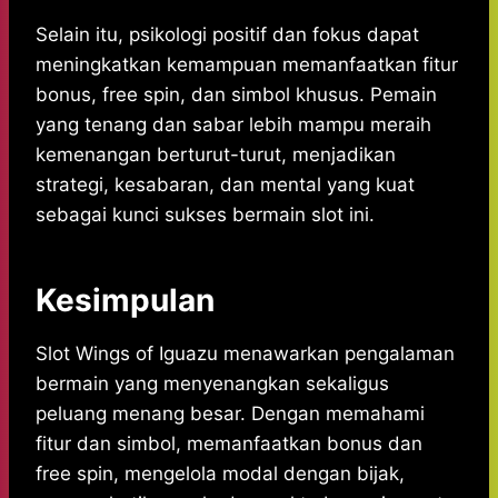
Selain itu, psikologi positif dan fokus dapat
meningkatkan kemampuan memanfaatkan fitur
bonus, free spin, dan simbol khusus. Pemain
yang tenang dan sabar lebih mampu meraih
kemenangan berturut-turut, menjadikan
strategi, kesabaran, dan mental yang kuat
sebagai kunci sukses bermain slot ini.
Kesimpulan
Slot Wings of Iguazu menawarkan pengalaman
bermain yang menyenangkan sekaligus
peluang menang besar. Dengan memahami
fitur dan simbol, memanfaatkan bonus dan
free spin, mengelola modal dengan bijak,