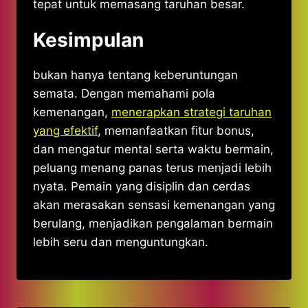
tepat untuk memasang taruhan besar.
Kesimpulan
bukan hanya tentang keberuntungan
semata. Dengan memahami pola
kemenangan,
menerapkan strategi taruhan
yang efektif
, memanfaatkan fitur bonus,
dan mengatur mental serta waktu bermain,
peluang menang panas terus menjadi lebih
nyata. Pemain yang disiplin dan cerdas
akan merasakan sensasi kemenangan yang
berulang, menjadikan pengalaman bermain
lebih seru dan menguntungkan.