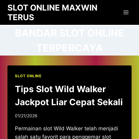
Skip
SLOT ONLINE MAXWIN
to
TERUS
content
BANDAR SLOT ONLINE
TERPERCAYA
SLOT ONLINE
Tips Slot Wild Walker
Jackpot Liar Cepat Sekali
01/21/2026
Permainan slot Wild Walker telah menjadi
salah satu favorit para penggemar slot