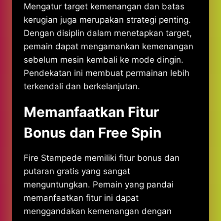
Mengatur target kemenangan dan batas
kerugian juga merupakan strategi penting.
Dengan disiplin dalam menetapkan target,
pemain dapat mengamankan kemenangan
sebelum mesin kembali ke mode dingin.
Pendekatan ini membuat permainan lebih
terkendali dan berkelanjutan.
Memanfaatkan Fitur
Bonus dan Free Spin
Fire Stampede memiliki fitur bonus dan
putaran gratis yang sangat
menguntungkan. Pemain yang pandai
memanfaatkan fitur ini dapat
menggandakan kemenangan dengan