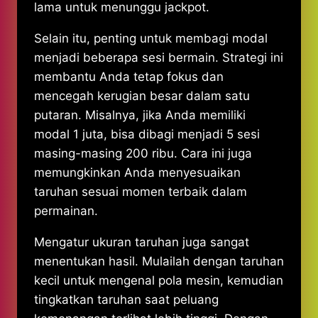
lama untuk menunggu jackpot.
Selain itu, penting untuk membagi modal
menjadi beberapa sesi bermain. Strategi ini
membantu Anda tetap fokus dan
mencegah kerugian besar dalam satu
putaran. Misalnya, jika Anda memiliki
modal 1 juta, bisa dibagi menjadi 5 sesi
masing-masing 200 ribu. Cara ini juga
memungkinkan Anda menyesuaikan
taruhan sesuai momen terbaik dalam
permainan.
Mengatur ukuran taruhan juga sangat
menentukan hasil. Mulailah dengan taruhan
kecil untuk mengenal pola mesin, kemudian
tingkatkan taruhan saat peluang