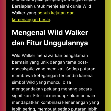
Bersiaplah untuk menjelajahi dunia Wild
Walker yang
penuh kejutan dan
kemenangan besar
.
Mengenal Wild Walker
dan Fitur Unggulannya
Wild Walker menawarkan pengalaman
bermain yang unik dengan tema post-
apocalyptic yang memikat. Setiap putaran
membawa ketegangan tersendiri karena
simbol Wild yang muncul bisa
menggandakan peluang menang secara
signifikan. Fitur ini memungkinkan pemain
mendapatkan kombinasi kemenangan yang
lebih sering, membuat setiap putaran lebih