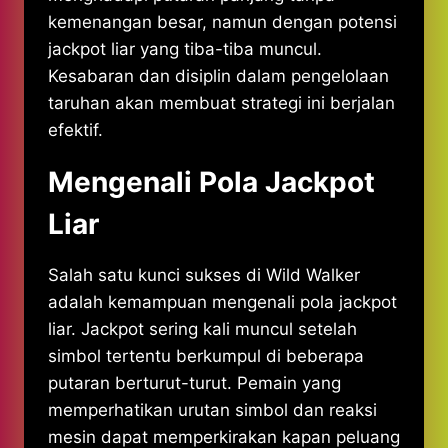
kemenangan besar, namun dengan potensi
jackpot liar yang tiba-tiba muncul.
Kesabaran dan disiplin dalam pengelolaan
taruhan akan membuat strategi ini berjalan
efektif.
Mengenali Pola Jackpot
Liar
Salah satu kunci sukses di Wild Walker
adalah kemampuan mengenali pola jackpot
liar. Jackpot sering kali muncul setelah
simbol tertentu berkumpul di beberapa
putaran berturut-turut. Pemain yang
memperhatikan urutan simbol dan reaksi
mesin dapat memperkirakan kapan peluang