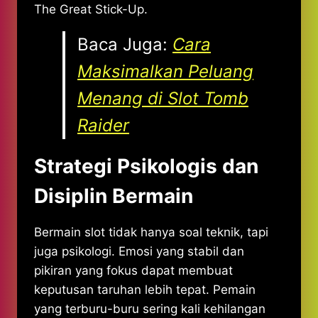
The Great Stick-Up.
Baca Juga:
Cara
Maksimalkan Peluang
Menang di Slot Tomb
Raider
Strategi Psikologis dan
Disiplin Bermain
Bermain slot tidak hanya soal teknik, tapi
juga psikologi. Emosi yang stabil dan
pikiran yang fokus dapat membuat
keputusan taruhan lebih tepat. Pemain
yang terburu-buru sering kali kehilangan