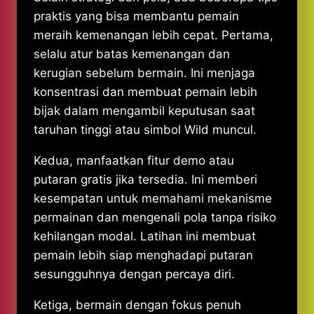
praktis yang bisa membantu pemain
meraih kemenangan lebih cepat. Pertama,
selalu atur batas kemenangan dan
kerugian sebelum bermain. Ini menjaga
konsentrasi dan membuat pemain lebih
bijak dalam mengambil keputusan saat
taruhan tinggi atau simbol Wild muncul.
Kedua, manfaatkan fitur demo atau
putaran gratis jika tersedia. Ini memberi
kesempatan untuk memahami mekanisme
permainan dan mengenali pola tanpa risiko
kehilangan modal. Latihan ini membuat
pemain lebih siap menghadapi putaran
sesungguhnya dengan percaya diri.
Ketiga, bermain dengan fokus penuh