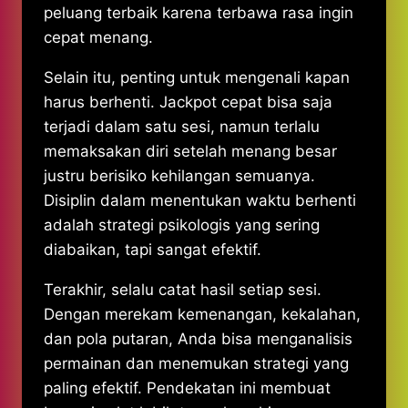
peluang terbaik karena terbawa rasa ingin
cepat menang.
Selain itu, penting untuk mengenali kapan
harus berhenti. Jackpot cepat bisa saja
terjadi dalam satu sesi, namun terlalu
memaksakan diri setelah menang besar
justru berisiko kehilangan semuanya.
Disiplin dalam menentukan waktu berhenti
adalah strategi psikologis yang sering
diabaikan, tapi sangat efektif.
Terakhir, selalu catat hasil setiap sesi.
Dengan merekam kemenangan, kekalahan,
dan pola putaran, Anda bisa menganalisis
permainan dan menemukan strategi yang
paling efektif. Pendekatan ini membuat