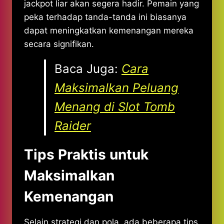
jackpot liar akan segera hadir. Pemain yang
peka terhadap tanda-tanda ini biasanya
dapat meningkatkan kemenangan mereka
secara signifikan.
Baca Juga:
Cara
Maksimalkan Peluang
Menang di Slot Tomb
Raider
Tips Praktis untuk
Maksimalkan
Kemenangan
Selain strategi dan pola, ada beberapa tips