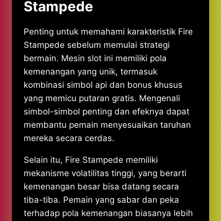
Stampede
Penting untuk memahami karakteristik Fire
Stampede sebelum memulai strategi
bermain. Mesin slot ini memiliki pola
kemenangan yang unik, termasuk
kombinasi simbol api dan bonus khusus
yang memicu putaran gratis. Mengenali
simbol-simbol penting dan efeknya dapat
membantu pemain menyesuaikan taruhan
mereka secara cerdas.
Selain itu, Fire Stampede memiliki
mekanisme volatilitas tinggi, yang berarti
kemenangan besar bisa datang secara
tiba-tiba. Pemain yang sabar dan peka
terhadap pola kemenangan biasanya lebih