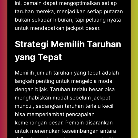
ini, pemain dapat mengoptimalkan setiap
taruhan mereka, menjadikan setiap putaran
bukan sekadar hiburan, tapi peluang nyata
untuk mendapatkan jackpot besar.
Strategi Memilih Taruhan
yang Tepat
Memilih jumlah taruhan yang tepat adalah
langkah penting untuk mengelola modal
dengan bijak. Taruhan terlalu besar bisa
menghabiskan modal sebelum jackpot
muncul, sedangkan taruhan terlalu kecil
bisa memperlambat pencapaian
kemenangan besar. Pemain disarankan
untuk menemukan keseimbangan antara