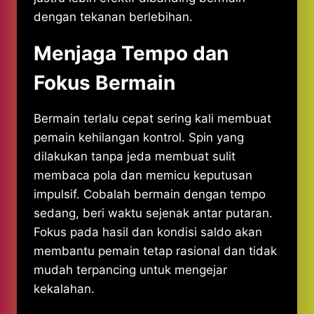
dengan tekanan berlebihan.
Menjaga Tempo dan
Fokus Bermain
Bermain terlalu cepat sering kali membuat
pemain kehilangan kontrol. Spin yang
dilakukan tanpa jeda membuat sulit
membaca pola dan memicu keputusan
impulsif. Cobalah bermain dengan tempo
sedang, beri waktu sejenak antar putaran.
Fokus pada hasil dan kondisi saldo akan
membantu pemain tetap rasional dan tidak
mudah terpancing untuk mengejar
kekalahan.