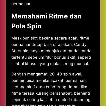
permainan.
Memahami Ritme dan
Pola Spin
Meskipun slot bekerja secara acak, ritme
permainan tetap bisa dirasakan. Candy
Stars biasanya menunjukkan tanda-tanda
tertentu sebelum fitur bonus aktif, seperti
simbol khusus yang mulai sering muncul.
Dengan mengamati 20–40 spin awal,
pemain bisa menilai apakah permainan
sedang aktif atau cenderung datar. Jika
ritme terasa kurang bersahabat, berhenti
sejenak sering kali lebih efektif dibanding