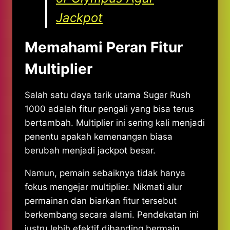
Jackpot
Memahami Peran Fitur
Multiplier
Salah satu daya tarik utama Sugar Rush
1000 adalah fitur pengali yang bisa terus
bertambah. Multiplier ini sering kali menjadi
penentu apakah kemenangan biasa
berubah menjadi jackpot besar.
Namun, pemain sebaiknya tidak hanya
fokus mengejar multiplier. Nikmati alur
permainan dan biarkan fitur tersebut
berkembang secara alami. Pendekatan ini
justru lebih efektif dibanding bermain