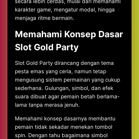
secara lebih cerdas, mulai dari memahami
karakter game, mengatur modal, hingga
menjaga ritme bermain.
Memahami Konsep Dasar
Slot Gold Party
Slot Gold Party dirancang dengan tema
pesta emas yang ceria, namun tetap
mengusung sistem permainan yang cukup
sederhana. Gulungan, simbol, dan efek
suara dibuat agar pemain betah berlama-
lama tanpa merasa jenuh.
Memahami konsep dasarnya membantu
pemain tidak sekadar menekan tombol
spin. Dengan tahu bagaimana simbol