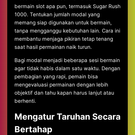
bermain slot apa pun, termasuk Sugar Rush
1000. Tentukan jumlah modal yang
memang siap digunakan untuk bermain,
tanpa mengganggu kebutuhan lain. Cara ini
membantu menjaga pikiran tetap tenang
saat hasil permainan naik turun.
Bagi modal menjadi beberapa sesi bermain
agar tidak habis dalam satu waktu. Dengan
pembagian yang rapi, pemain bisa
mengevaluasi permainan dengan lebih
objektif dan tahu kapan harus lanjut atau
berhenti.
Mengatur Taruhan Secara
Bertahap