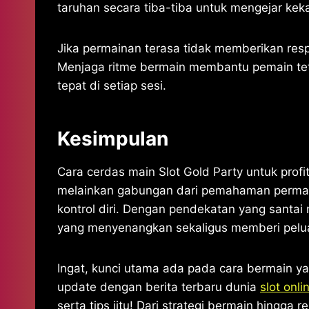
taruhan secara tiba-tiba untuk mengejar kek
Jika permainan terasa tidak memberikan respon
Menjaga ritme bermain membantu pemain tet
tepat di setiap sesi.
Kesimpulan
Cara cerdas main Slot Gold Party untuk prof
melainkan gabungan dari pemahaman permain
kontrol diri. Dengan pendekatan yang santai 
yang menyenangkan sekaligus memberi peluang
Ingat, kunci utama ada pada cara bermain ya
update dengan berita terbaru dunia
slot onli
serta tips jitu! Dari strategi bermain hingga