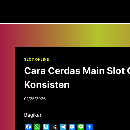
Skip
to
content
SLOT ONLINE
Cara Cerdas Main Slot G
Konsisten
01/25/2026
Bagikan
F
W
S
X
T
M
L
S