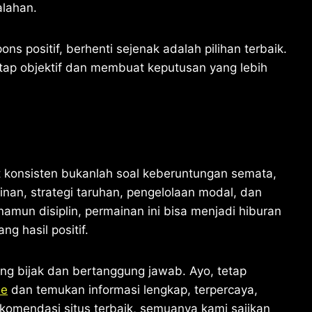
alahan.
s positif, berhenti sejenak adalah pilihan terbaik.
ap objektif dan membuat keputusan yang lebih
it konsisten bukanlah soal keberuntungan semata,
an, strategi taruhan, pengelolaan modal, dan
namun disiplin, permainan ini bisa menjadi hiburan
 hasil positif.
ng bijak dan bertanggung jawab. Ayo, tetap
ne
dan temukan informasi lengkap, terpercaya,
 rekomendasi situs terbaik, semuanya kami sajikan