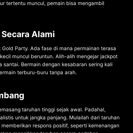
tur tertentu muncul, pemain bisa mengambil
 Secara Alami
suk Gold Party. Ada fase di mana permainan terasa
cil muncul beruntun. Alih-alih mengejar jackpot
ara santai. Bermain dengan kesabaran sering kali
rmain terburu-buru tanpa arah.
imbang
asang taruhan tinggi sejak awal. Padahal,
istis untuk jangka panjang. Mulailah dari taruhan
i memberikan respons positif, seperti kemenangan