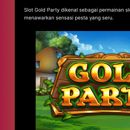
a
h
k
e
e
i
h
c
a
y
l
s
n
a
Slot Gold Party dikenal sebagai permainan s
e
t
p
e
s
e
r
menawarkan sensasi pesta yang seru.
b
s
e
g
e
e
o
A
r
n
o
p
a
g
k
p
m
e
r