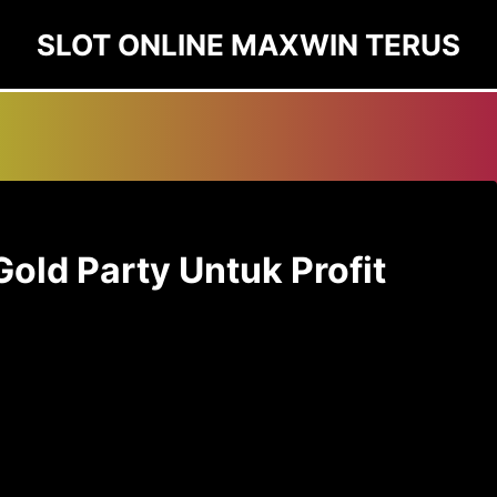
SLOT ONLINE MAXWIN TERUS
old Party Untuk Profit