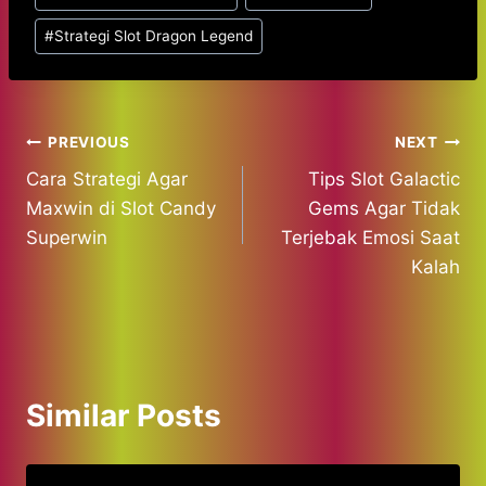
#
Strategi Slot Dragon Legend
Post
PREVIOUS
NEXT
Cara Strategi Agar
Tips Slot Galactic
navigation
Maxwin di Slot Candy
Gems Agar Tidak
Superwin
Terjebak Emosi Saat
Kalah
Similar Posts