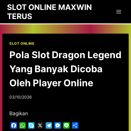
Skip
SLOT ONLINE MAXWIN
to
TERUS
content
SLOT ONLINE
Pola Slot Dragon Legend
Yang Banyak Dicoba
Oleh Player Online
03/10/2026
Bagikan
F
W
S
X
T
M
L
S