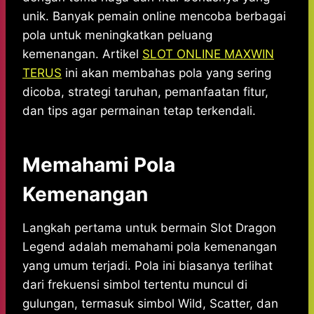
unik. Banyak pemain online mencoba berbagai
pola untuk meningkatkan peluang
kemenangan. Artikel
SLOT ONLINE MAXWIN
TERUS
ini akan membahas pola yang sering
dicoba, strategi taruhan, pemanfaatan fitur,
dan tips agar permainan tetap terkendali.
Memahami Pola
Kemenangan
Langkah pertama untuk bermain Slot Dragon
Legend adalah memahami pola kemenangan
yang umum terjadi. Pola ini biasanya terlihat
dari frekuensi simbol tertentu muncul di
gulungan, termasuk simbol Wild, Scatter, dan