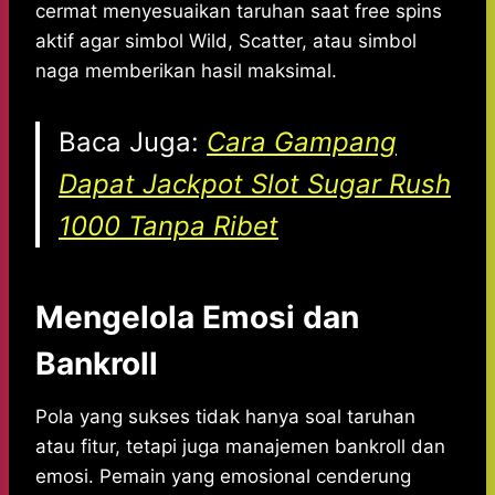
cermat menyesuaikan taruhan saat free spins
aktif agar simbol Wild, Scatter, atau simbol
naga memberikan hasil maksimal.
Baca Juga:
Cara Gampang
Dapat Jackpot Slot Sugar Rush
1000 Tanpa Ribet
Mengelola Emosi dan
Bankroll
Pola yang sukses tidak hanya soal taruhan
atau fitur, tetapi juga manajemen bankroll dan
emosi. Pemain yang emosional cenderung