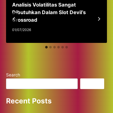
Analisis Volatilitas Sangat
Dibutuhkan Dalam Slot Devil’s
Crossroad
01/07/2026
Search
Search
Recent Posts