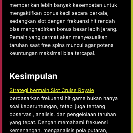
memberikan lebih banyak kesempatan untuk
mengaktifkan bonus kecil secara berkala,
sedangkan slot dengan frekuensi hit rendah
bisa menghadirkan bonus besar lebih jarang.
Pemain yang cermat akan menyesuaikan
taruhan saat free spins muncul agar potensi
keuntungan maksimal bisa tercapai.
Kesimpulan
Strategi bermain Slot Cruise Royale
berdasarkan frekuensi hit game bukan hanya
soal keberuntungan, tetapi juga tentang
observasi, analisis, dan pengelolaan taruhan
yang tepat. Dengan memahami frekuensi
kemenangan, menganalisis pola putaran,