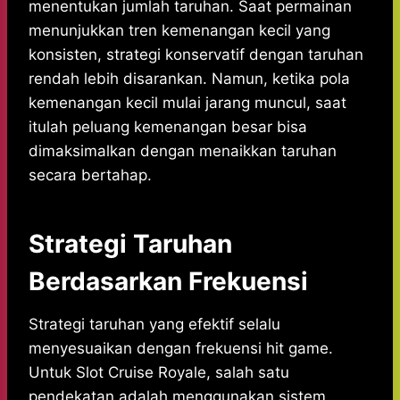
menentukan jumlah taruhan. Saat permainan
menunjukkan tren kemenangan kecil yang
konsisten, strategi konservatif dengan taruhan
rendah lebih disarankan. Namun, ketika pola
kemenangan kecil mulai jarang muncul, saat
itulah peluang kemenangan besar bisa
dimaksimalkan dengan menaikkan taruhan
secara bertahap.
Strategi Taruhan
Berdasarkan Frekuensi
Strategi taruhan yang efektif selalu
menyesuaikan dengan frekuensi hit game.
Untuk Slot Cruise Royale, salah satu
pendekatan adalah menggunakan sistem