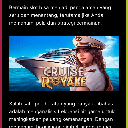
a
h
k
e
e
i
h
c
a
y
l
s
n
a
Bermain slot bisa menjadi pengalaman yang
e
t
p
e
s
e
r
seru dan menantang, terutama jika Anda
b
s
e
g
e
e
memahami pola dan strategi permainan.
o
A
r
n
o
p
a
g
k
p
m
e
r
Salah satu pendekatan yang banyak dibahas
adalah menganalisis frekuensi hit game untuk
meningkatkan peluang kemenangan. Dengan
memahami bagaimana simbol-simbol muncul