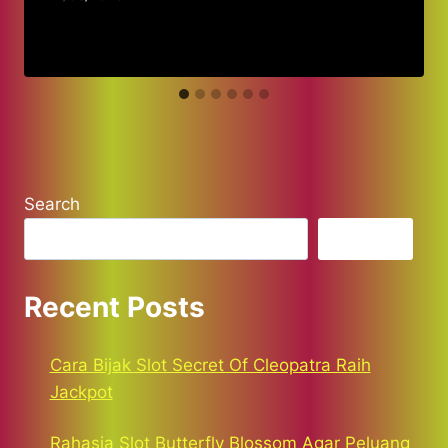
Search
Search
Recent Posts
Cara Bijak Slot Secret Of Cleopatra Raih
Jackpot
Rahasia Slot Butterfly Blossom Agar Peluang