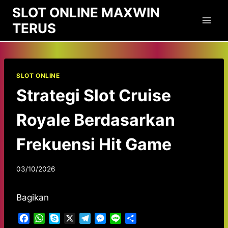
Skip
SLOT ONLINE MAXWIN
to
TERUS
content
SLOT ONLINE
Strategi Slot Cruise
Royale Berdasarkan
Frekuensi Hit Game
03/10/2026
Bagikan
F
W
S
X
T
M
L
S