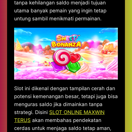
tanpa kehilangan saldo menjadi tujuan
utama banyak pemain yang ingin tetap
untung sambil menikmati permainan.
Slot ini dikenal dengan tampilan cerah dan
potensi kemenangan besar, tetapi juga bisa
menguras saldo jika dimainkan tanpa
strategi. Disini
SLOT ONLINE MAXWIN
TERUS
akan membahas pendekatan
cerdas untuk menjaga saldo tetap aman,