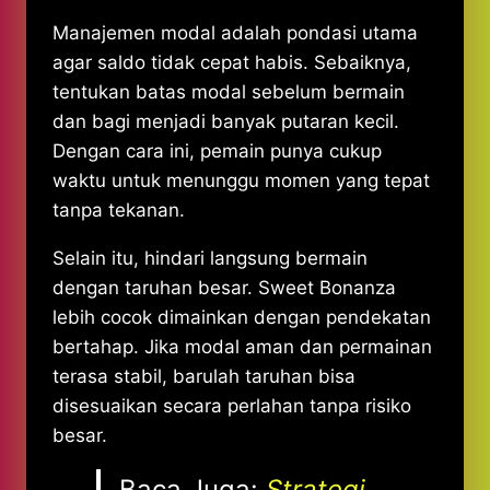
Manajemen modal adalah pondasi utama
agar saldo tidak cepat habis. Sebaiknya,
tentukan batas modal sebelum bermain
dan bagi menjadi banyak putaran kecil.
Dengan cara ini, pemain punya cukup
waktu untuk menunggu momen yang tepat
tanpa tekanan.
Selain itu, hindari langsung bermain
dengan taruhan besar. Sweet Bonanza
lebih cocok dimainkan dengan pendekatan
bertahap. Jika modal aman dan permainan
terasa stabil, barulah taruhan bisa
disesuaikan secara perlahan tanpa risiko
besar.
Baca Juga:
Strategi