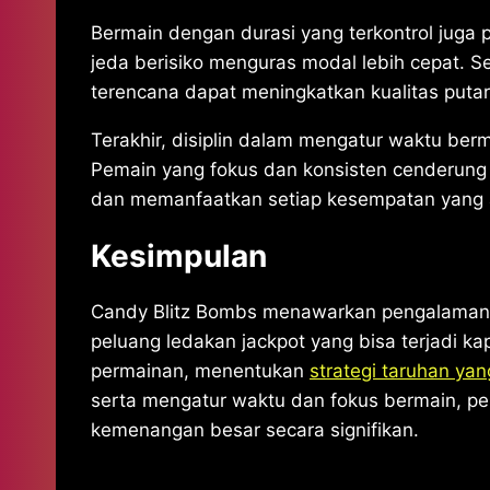
Bermain dengan durasi yang terkontrol juga p
jeda berisiko menguras modal lebih cepat. S
terencana dapat meningkatkan kualitas putara
Terakhir, disiplin dalam mengatur waktu ber
Pemain yang fokus dan konsisten cenderung
dan memanfaatkan setiap kesempatan yang 
Kesimpulan
Candy Blitz Bombs menawarkan pengalaman 
peluang ledakan jackpot yang bisa terjadi k
permainan, menentukan
strategi taruhan yan
serta mengatur waktu dan fokus bermain, p
kemenangan besar secara signifikan.