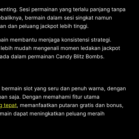
enting. Sesi permainan yang terlalu panjang tanpa
ebaliknya, bermain dalam sesi singkat namun
n dan peluang jackpot lebih tinggi.
main membantu menjaga konsistensi strategi.
 lebih mudah mengenali momen ledakan jackpot
ada dalam permainan Candy Blitz Bombs.
bermain slot yang seru dan penuh warna, dengan
apan saja. Dengan memahami fitur utama
g tepat
, memanfaatkan putaran gratis dan bonus,
emain dapat meningkatkan peluang meraih