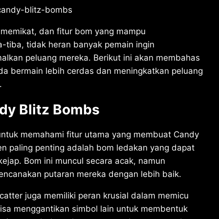
g memikat, dan fitur bom yang mampu
tiba, tidak heran banyak pemain ingin
malkan peluang mereka. Berikut ini akan membahas
a bermain lebih cerdas dan meningkatkan peluang
.
dy Blitz Bombs
g untuk memahami fitur utama yang membuat Candy
en paling penting adalah bom ledakan yang dapat
jap. Bom ini muncul secara acak, namun
canakan putaran mereka dengan lebih baik.
catter juga memiliki peran krusial dalam memicu
bisa menggantikan simbol lain untuk membentuk