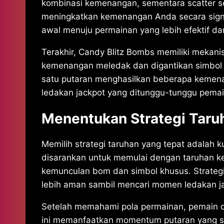
kombinasi kemenangan, sementara scatter s
meningkatkan kemenangan Anda secara signi
awal menuju permainan yang lebih efektif 
Terakhir, Candy Blitz Bombs memiliki mekan
kemenangan meledak dan digantikan simbol b
satu putaran menghasilkan beberapa kemena
ledakan jackpot yang ditunggu-tunggu pemai
Menentukan Strategi Taru
Memilih strategi taruhan yang tepat adalah 
disarankan untuk memulai dengan taruhan ke
kemunculan bom dan simbol khusus. Strate
lebih aman sambil mencari momen ledakan ja
Setelah memahami pola permainan, pemain d
ini memanfaatkan momentum putaran yang 