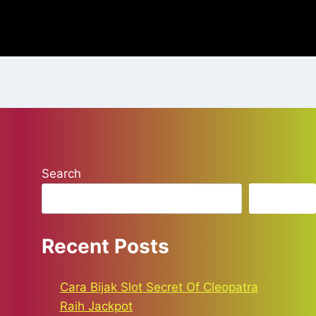
Search
Search
Recent Posts
Cara Bijak Slot Secret Of Cleopatra
Raih Jackpot