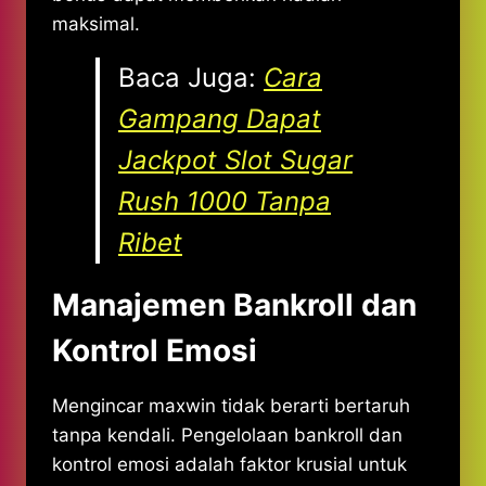
maksimal.
Baca Juga:
Cara
Gampang Dapat
Jackpot Slot Sugar
Rush 1000 Tanpa
Ribet
Manajemen Bankroll dan
Kontrol Emosi
Mengincar maxwin tidak berarti bertaruh
tanpa kendali. Pengelolaan bankroll dan
kontrol emosi adalah faktor krusial untuk