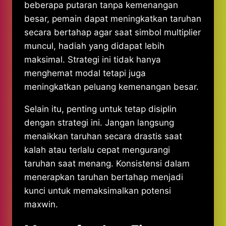
beberapa putaran tanpa kemenangan
besar, pemain dapat meningkatkan taruhan
secara bertahap agar saat simbol multiplier
muncul, hadiah yang didapat lebih
maksimal. Strategi ini tidak hanya
menghemat modal tetapi juga
meningkatkan peluang kemenangan besar.
Selain itu, penting untuk tetap disiplin
dengan strategi ini. Jangan langsung
menaikkan taruhan secara drastis saat
kalah atau terlalu cepat mengurangi
taruhan saat menang. Konsistensi dalam
menerapkan taruhan bertahap menjadi
kunci untuk memaksimalkan potensi
maxwin.