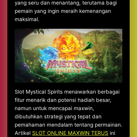
yang seru dan menantang, terutama bagi
pemain yang ingin meraih kemenangan
maksimal.
Slot Mystical Spirits menawarkan berbagai
fitur menarik dan potensi hadiah besar,
namun untuk mencapai maxwin,
dibutuhkan strategi yang tepat dan
pemahaman mendalam tentang permainan.
Artikel
SLOT ONLINE MAXWIN TERUS
ini