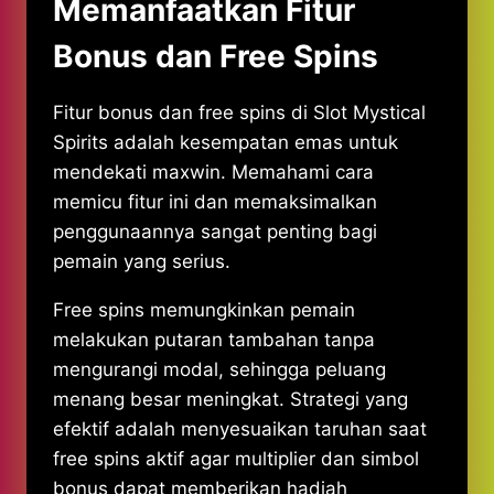
Memanfaatkan Fitur
Bonus dan Free Spins
Fitur bonus dan free spins di Slot Mystical
Spirits adalah kesempatan emas untuk
mendekati maxwin. Memahami cara
memicu fitur ini dan memaksimalkan
penggunaannya sangat penting bagi
pemain yang serius.
Free spins memungkinkan pemain
melakukan putaran tambahan tanpa
mengurangi modal, sehingga peluang
menang besar meningkat. Strategi yang
efektif adalah menyesuaikan taruhan saat
free spins aktif agar multiplier dan simbol
bonus dapat memberikan hadiah