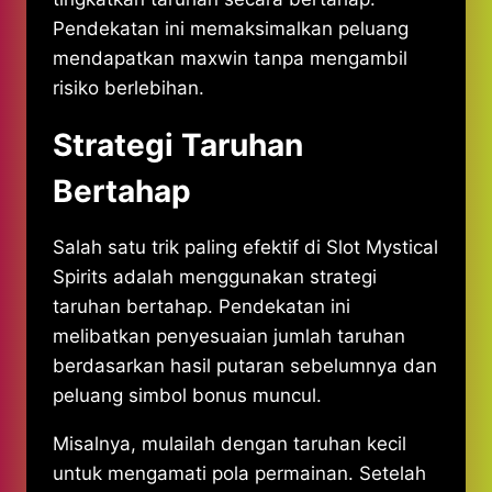
Pendekatan ini memaksimalkan peluang
mendapatkan maxwin tanpa mengambil
risiko berlebihan.
Strategi Taruhan
Bertahap
Salah satu trik paling efektif di Slot Mystical
Spirits adalah menggunakan strategi
taruhan bertahap. Pendekatan ini
melibatkan penyesuaian jumlah taruhan
berdasarkan hasil putaran sebelumnya dan
peluang simbol bonus muncul.
Misalnya, mulailah dengan taruhan kecil
untuk mengamati pola permainan. Setelah