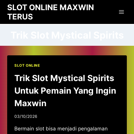
Skip
SLOT ONLINE MAXWIN
to
TERUS
content
Trik Slot Mystical Spirits
SLOT ONLINE
Trik Slot Mystical Spirits
Untuk Pemain Yang Ingin
Maxwin
03/10/2026
Bermain slot bisa menjadi pengalaman