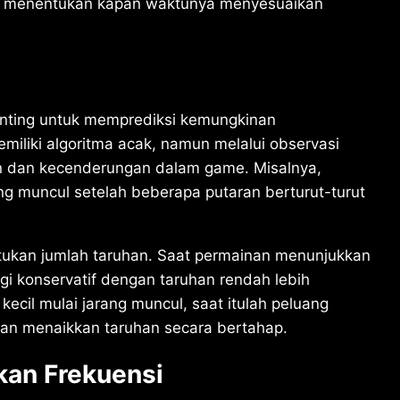
apat menentukan kapan waktunya menyesuaikan
enting untuk memprediksi kemungkinan
miliki algoritma acak, namun melalui observasi
en dan kecenderungan dalam game. Misalnya,
ng muncul setelah beberapa putaran berturut-turut
ntukan jumlah taruhan. Saat permainan menunjukkan
gi konservatif dengan taruhan rendah lebih
ecil mulai jarang muncul, saat itulah peluang
an menaikkan taruhan secara bertahap.
kan Frekuensi