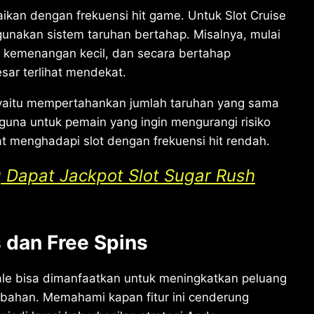
aikan dengan frekuensi hit game. Untuk Slot Cruise
unakan sistem taruhan bertahap. Misalnya, mulai
 kemenangan kecil, dan secara bertahap
ar terlihat mendekat.
g, yaitu mempertahankan jumlah taruhan yang sama
berguna untuk pemain yang ingin mengurangi risiko
t menghadapi slot dengan frekuensi hit rendah.
Dapat Jackpot Slot Sugar Rush
 dan Free Spins
oyale bisa dimanfaatkan untuk meningkatkan peluang
ahan. Memahami kapan fitur ini cenderung