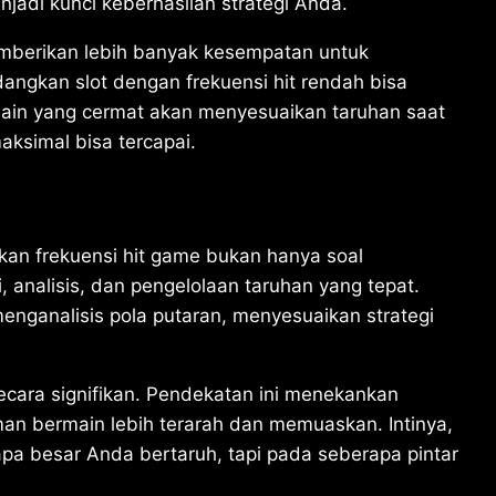
njadi kunci keberhasilan strategi Anda.
memberikan lebih banyak kesempatan untuk
dangkan slot dengan frekuensi hit rendah bisa
main yang cermat akan menyesuaikan taruhan saat
aksimal bisa tercapai.
an frekuensi hit game bukan hanya soal
, analisis, dan pengelolaan taruhan yang tepat.
ganalisis pola putaran, menyesuaikan strategi
cara signifikan. Pendekatan ini menekankan
man bermain lebih terarah dan memuaskan. Intinya,
a besar Anda bertaruh, tapi pada seberapa pintar