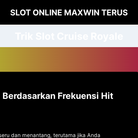
SLOT ONLINE MAXWIN TERUS
Trik Slot Cruise Royale
e Berdasarkan Frekuensi Hit
seru dan menantang, terutama jika Anda