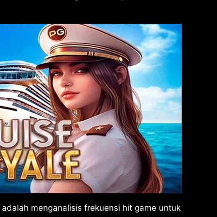
adalah menganalisis frekuensi hit game untuk