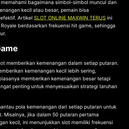
 memahami bagaimana simbol-simbol muncul dan
nangan kecil atau besar, pemain bisa
ektif. Artikel
SLOT ONLINE MAXWIN TERUS
ini
 Royale berdasarkan frekuensi hit game, sehingga
ur.
Game
slot memberikan kemenangan dalam setiap putaran.
memberikan kemenangan kecil lebih sering,
h biasanya memberikan kemenangan besar tetapi
 sangat penting untuk menyesuaikan strategi taruhan
antau pola kemenangan dari setiap putaran untuk
. Misalnya, jika dalam 50 putaran pertama
 kecil, ini menunjukkan slot memiliki frekuensi