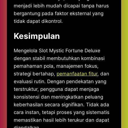
menjadi lebih mudah dicapai tanpa harus
bergantung pada faktor eksternal yang
tidak dapat dikontrol.
Kesimpulan
Mengelola Slot Mystic Fortune Deluxe
dengan stabil membutuhkan kombinasi
pemahaman pola, manajemen fokus,
strategi bertahap,
pemanfaatan fitur
, dan
evaluasi rutin. Dengan pendekatan yang
terstruktur, pengguna dapat menjaga
konsistensi dan meningkatkan peluang
keberhasilan secara signifikan. Tidak ada
cara instan, tetapi proses yang sistematis
memastikan hasil lebih terukur dan dapat
diandalkan.