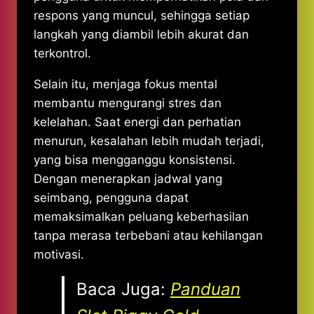
respons yang muncul, sehingga setiap
langkah yang diambil lebih akurat dan
terkontrol.
Selain itu, menjaga fokus mental
membantu mengurangi stres dan
kelelahan. Saat energi dan perhatian
menurun, kesalahan lebih mudah terjadi,
yang bisa mengganggu konsistensi.
Dengan menerapkan jadwal yang
seimbang, pengguna dapat
memaksimalkan peluang keberhasilan
tanpa merasa terbebani atau kehilangan
motivasi.
Baca Juga:
Panduan