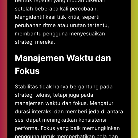
bentuk repetisi yang mudah dikenali
setelah beberapa kali percobaan.
Mengidentifikasi titik kritis, seperti
perubahan ritme atau urutan tertentu,
membantu pengguna menyesuaikan
strategi mereka.
Manajemen Waktu dan
Fokus
Stabilitas tidak hanya bergantung pada
strategi teknis, tetapi juga pada
manajemen waktu dan fokus. Mengatur
durasi interaksi dan memberi jeda di antara
sesi dapat meningkatkan konsistensi
performa. Fokus yang baik memungkinkan
pengguna untuk memperhatikan pola dan