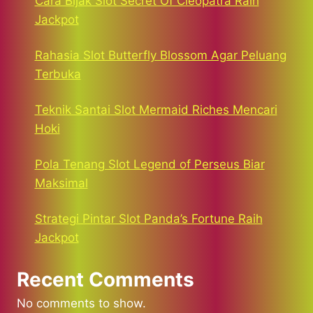
Cara Bijak Slot Secret Of Cleopatra Raih
Jackpot
Rahasia Slot Butterfly Blossom Agar Peluang
Terbuka
Teknik Santai Slot Mermaid Riches Mencari
Hoki
Pola Tenang Slot Legend of Perseus Biar
Maksimal
Strategi Pintar Slot Panda’s Fortune Raih
Jackpot
Recent Comments
No comments to show.