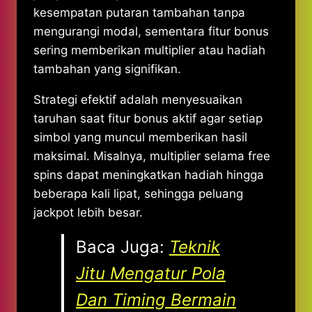
kesempatan putaran tambahan tanpa
mengurangi modal, sementara fitur bonus
sering memberikan multiplier atau hadiah
tambahan yang signifikan.
Strategi efektif adalah menyesuaikan
taruhan saat fitur bonus aktif agar setiap
simbol yang muncul memberikan hasil
maksimal. Misalnya, multiplier selama free
spins dapat meningkatkan hadiah hingga
beberapa kali lipat, sehingga peluang
jackpot lebih besar.
Baca Juga:
Teknik
Jitu Mengatur Pola
Dan Timing Bermain