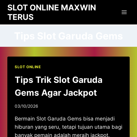
Skip
SLOT ONLINE MAXWIN
to
TERUS
content
Tips Slot Garuda Gems
SLOT ONLINE
Tips Trik Slot Garuda
Gems Agar Jackpot
03/10/2026
Bermain Slot Garuda Gems bisa menjadi
hiburan yang seru, tetapi tujuan utama bagi
banyak pemain adalah meraih jackpot.