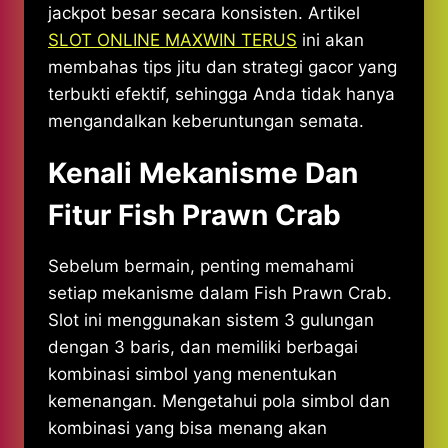
jackpot besar secara konsisten. Artikel
SLOT ONLINE MAXWIN TERUS
ini akan
membahas tips jitu dan strategi gacor yang
terbukti efektif, sehingga Anda tidak hanya
mengandalkan keberuntungan semata.
Kenali Mekanisme Dan
Fitur Fish Prawn Crab
Sebelum bermain, penting memahami
setiap mekanisme dalam Fish Prawn Crab.
Slot ini menggunakan sistem 3 gulungan
dengan 3 baris, dan memiliki berbagai
kombinasi simbol yang menentukan
kemenangan. Mengetahui pola simbol dan
kombinasi yang bisa menang akan