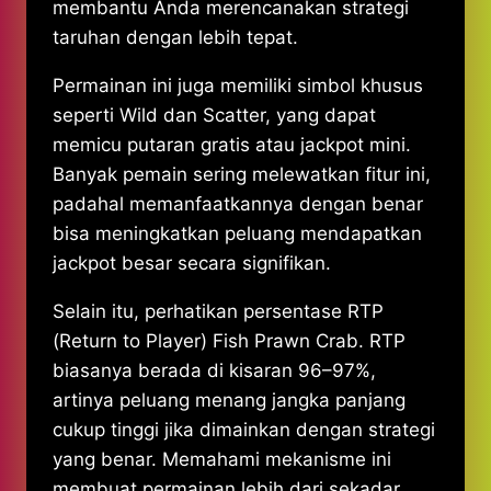
membantu Anda merencanakan strategi
taruhan dengan lebih tepat.
Permainan ini juga memiliki simbol khusus
seperti Wild dan Scatter, yang dapat
memicu putaran gratis atau jackpot mini.
Banyak pemain sering melewatkan fitur ini,
padahal memanfaatkannya dengan benar
bisa meningkatkan peluang mendapatkan
jackpot besar secara signifikan.
Selain itu, perhatikan persentase RTP
(Return to Player) Fish Prawn Crab. RTP
biasanya berada di kisaran 96–97%,
artinya peluang menang jangka panjang
cukup tinggi jika dimainkan dengan strategi
yang benar. Memahami mekanisme ini
membuat permainan lebih dari sekadar