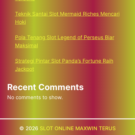
Teknik Santai Slot Mermaid Riches Mencari
Hoki
Pola Tenang Slot Legend of Perseus Biar
Maksimal
Strategi Pintar Slot Panda’s Fortune Raih
Jackpot
Recent Comments
No comments to show.
© 2026
SLOT ONLINE MAXWIN TERUS