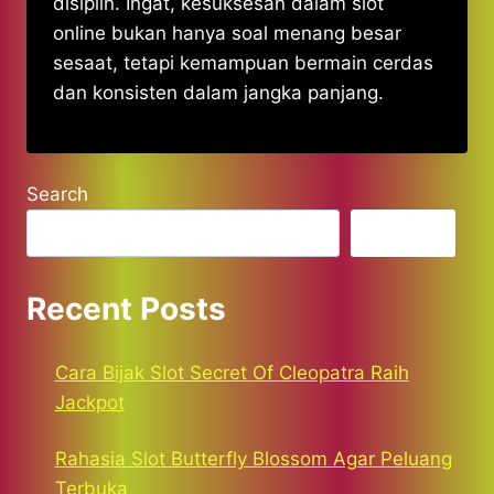
disiplin. Ingat, kesuksesan dalam slot
online bukan hanya soal menang besar
sesaat, tetapi kemampuan bermain cerdas
dan konsisten dalam jangka panjang.
Search
Search
Recent Posts
Cara Bijak Slot Secret Of Cleopatra Raih
Jackpot
Rahasia Slot Butterfly Blossom Agar Peluang
Terbuka