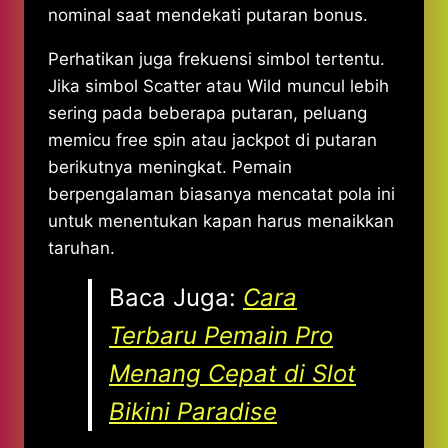
nominal saat mendekati putaran bonus.
Perhatikan juga frekuensi simbol tertentu.
Jika simbol Scatter atau Wild muncul lebih
sering pada beberapa putaran, peluang
memicu free spin atau jackpot di putaran
berikutnya meningkat. Pemain
berpengalaman biasanya mencatat pola ini
untuk menentukan kapan harus menaikkan
taruhan.
Baca Juga:
Cara
Terbaru Pemain Pro
Menang Cepat di Slot
Bikini Paradise