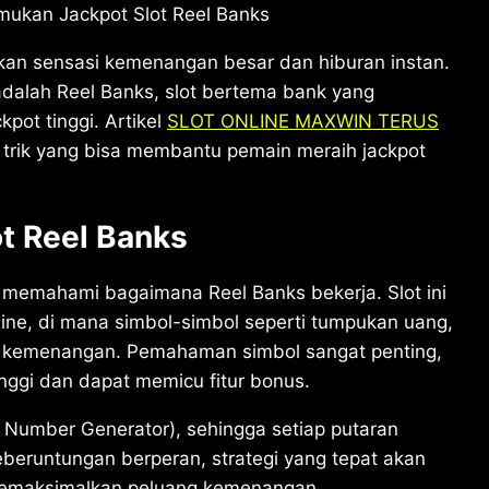
kan sensasi kemenangan besar dan hiburan instan.
adalah Reel Banks, slot bertema bank yang
pot tinggi. Artikel
SLOT ONLINE MAXWIN TERUS
 trik yang bisa membantu pemain meraih jackpot
 Reel Banks
 memahami bagaimana Reel Banks bekerja. Slot ini
ine, di mana simbol-simbol seperti tumpukan uang,
u kemenangan. Pemahaman simbol sangat penting,
tinggi dan dapat memicu fitur bonus.
umber Generator), sehingga setiap putaran
 keberuntungan berperan, strategi yang tepat akan
emaksimalkan peluang kemenangan.