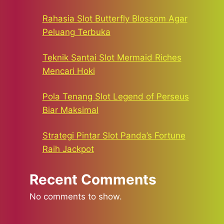
Rahasia Slot Butterfly Blossom Agar
Peluang Terbuka
Teknik Santai Slot Mermaid Riches
Mencari Hoki
Pola Tenang Slot Legend of Perseus
Biar Maksimal
Strategi Pintar Slot Panda’s Fortune
Raih Jackpot
Recent Comments
No comments to show.