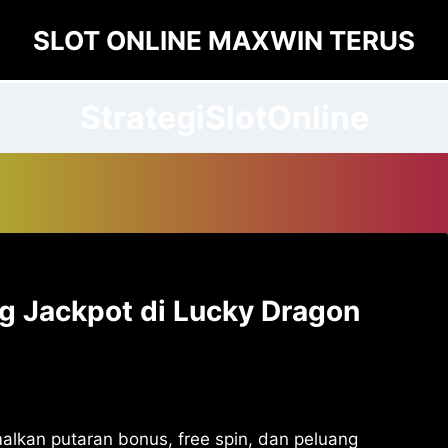
SLOT ONLINE MAXWIN TERUS
StrategiSlotOnline
g Jackpot di Lucky Dragon
imalkan putaran bonus, free spin, dan peluang