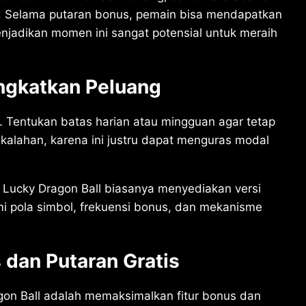
us. Selama putaran bonus, pemain bisa mendapatkan
enjadikan momen ini sangat potensial untuk meraih
ingkatkan Peluang
. Tentukan batas harian atau mingguan agar tetap
kalahan, karena ini justru dapat menguras modal
Lucky Dragon Ball biasanya menyediakan versi
pola simbol, frekuensi bonus, dan mekanisme
 dan Putaran Gratis
agon Ball adalah memaksimalkan fitur bonus dan