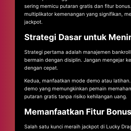
sering memicu putaran gratis dan fitur bon
multiplikator kemenangan yang signifikan, m
jackpot.
Strategi Dasar untuk Men
Strategi pertama adalah manajemen bankroll
bermain dengan disiplin. Jangan mengejar ke
dengan cepat.
Kedua, manfaatkan mode demo atau latihan. 
demo yang memungkinkan pemain memahami 
putaran gratis tanpa risiko kehilangan uang.
Memanfaatkan Fitur Bonus
Salah satu kunci meraih jackpot di Lucky Dr