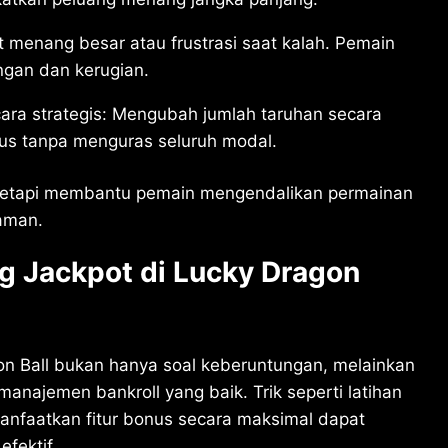
t menang besar atau frustrasi saat kalah. Pemain
ngan dan kerugian.
ara strategis: Mengubah jumlah taruhan secara
s tanpa menguras seluruh modal.
, tetapi membantu pemain mengendalikan permainan
 aman.
g Jackpot di Lucky Dragon
on Ball bukan hanya soal keberuntungan, melainkan
anajemen bankroll yang baik. Trik seperti latihan
nfaatkan fitur bonus secara maksimal dapat
fektif.