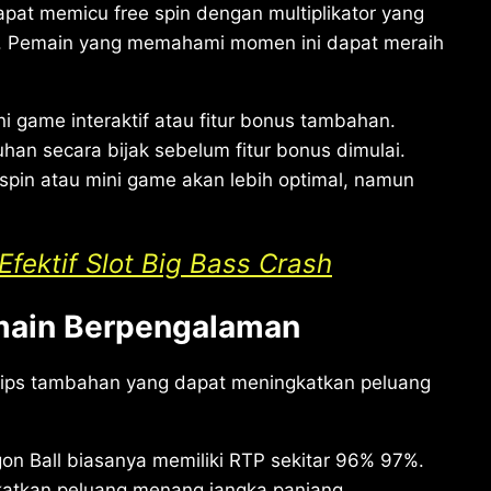
apat memicu free spin dengan multiplikator yang
n. Pemain yang memahami momen ini dapat meraih
ni game interaktif atau fitur bonus tambahan.
han secara bijak sebelum fitur bonus dimulai.
spin atau mini game akan lebih optimal, namun
Efektif Slot Big Bass Crash
emain Berpengalaman
tips tambahan yang dapat meningkatkan peluang
gon Ball biasanya memiliki RTP sekitar 96% 97%.
katkan peluang menang jangka panjang.