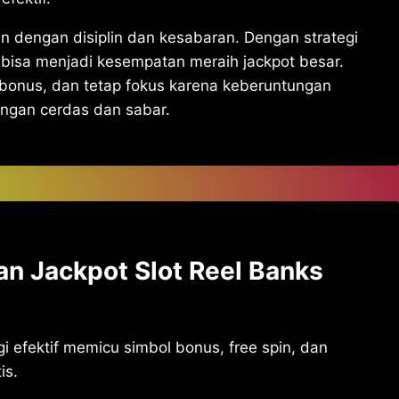
an dengan disiplin dan kesabaran. Dengan strategi
l bisa menjadi kesempatan meraih jackpot besar.
r bonus, dan tetap fokus karena keberuntungan
ngan cerdas dan sabar.
 Jackpot Slot Reel Banks
 efektif memicu simbol bonus, free spin, dan
is.