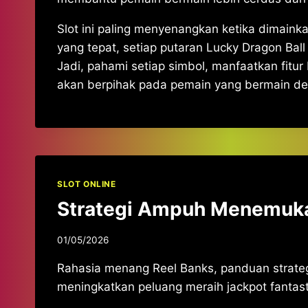
Slot ini paling menyenangkan ketika dimaink
yang tepat, setiap putaran Lucky Dragon Bal
Jadi, pahami setiap simbol, manfaatkan fitu
akan berpihak pada pemain yang bermain de
SLOT ONLINE
Strategi Ampuh Menemukan
01/05/2026
Rahasia menang Reel Banks, panduan strategi
meningkatkan peluang meraih jackpot fantast