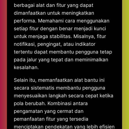
berbagai alat dan fitur yang dapat
dimanfaatkan untuk meningkatkan
performa. Memahami cara menggunakan
setiap fitur dengan benar menjadi kunci
untuk menjaga stabilitas. Misalnya, fitur
notifikasi, pengingat, atau indikator
tertentu dapat membantu pengguna tetap
pada jalur yang tepat dan meminimalkan
kesalahan.
Selain itu, memanfaatkan alat bantu ini
secara sistematis membantu pengguna
menyesuaikan langkah secara cepat ketika
pola berubah. Kombinasi antara
pengamatan yang cermat dan
pemanfaatan fitur yang tersedia
menciptakan pendekatan yang lebih efisien