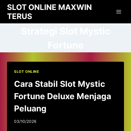
Skip
SLOT ONLINE MAXWIN
to
TERUS
content
Strategi Slot Mystic
Fortune
SLOT ONLINE
Cara Stabil Slot Mystic
Fortune Deluxe Menjaga
Peluang
03/10/2026