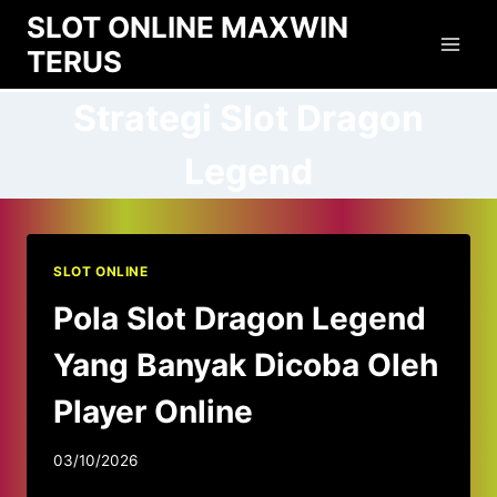
Skip
SLOT ONLINE MAXWIN
to
TERUS
content
Strategi Slot Dragon
Legend
SLOT ONLINE
Pola Slot Dragon Legend
Yang Banyak Dicoba Oleh
Player Online
03/10/2026