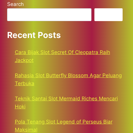
Search
Search
Recent Posts
Cara Bijak Slot Secret Of Cleopatra Raih
Jackpot
Rahasia Slot Butterfly Blossom Agar Peluang
Terbuka
Teknik Santai Slot Mermaid Riches Mencari
Hoki
Pola Tenang Slot Legend of Perseus Biar
Maksimal