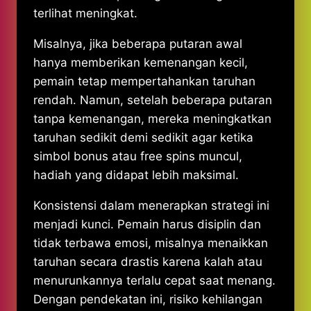
terlihat meningkat.
Misalnya, jika beberapa putaran awal
hanya memberikan kemenangan kecil,
pemain tetap mempertahankan taruhan
rendah. Namun, setelah beberapa putaran
tanpa kemenangan, mereka meningkatkan
taruhan sedikit demi sedikit agar ketika
simbol bonus atau free spins muncul,
hadiah yang didapat lebih maksimal.
Konsistensi dalam menerapkan strategi ini
menjadi kunci. Pemain harus disiplin dan
tidak terbawa emosi, misalnya menaikkan
taruhan secara drastis karena kalah atau
menurunkannya terlalu cepat saat menang.
Dengan pendekatan ini, risiko kehilangan