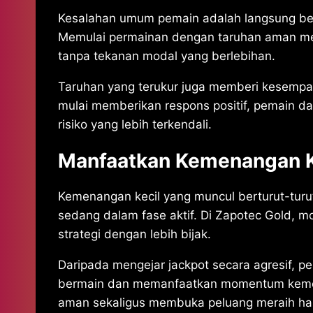
Kesalahan umum pemain adalah langsung bert
Memulai permainan dengan taruhan aman m
tanpa tekanan modal yang berlebihan.
Taruhan yang terukur juga memberi kesempat
mulai memberikan respons positif, pemain d
risiko yang lebih terkendali.
Manfaatkan Kemenangan Ke
Kemenangan kecil yang muncul berturut-turu
sedang dalam fase aktif. Di Zapotec Gold, 
strategi dengan lebih bijak.
Daripada mengejar jackpot secara agresif, 
bermain dan memanfaatkan momentum kemenan
aman sekaligus membuka peluang meraih hasi