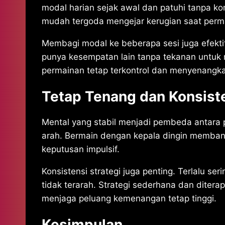
modal harian sejak awal dan patuhi tanpa ko
mudah tergoda mengejar kerugian saat perm
Membagi modal ke beberapa sesi juga efektif.
punya kesempatan lain tanpa tekanan untuk
permainan tetap terkontrol dan menyenangk
Tetap Tenang dan Konsist
Mental yang stabil menjadi pembeda antara 
arah. Bermain dengan kepala dingin memban
keputusan impulsif.
Konsistensi strategi juga penting. Terlalu 
tidak terarah. Strategi sederhana dan ditera
menjaga peluang kemenangan tetap tinggi.
Kesimpulan