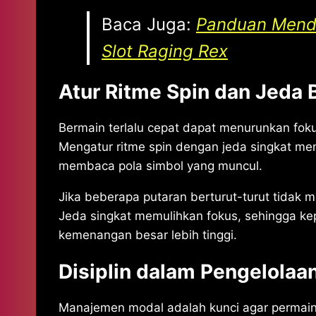
Baca Juga:
Panduan Mend
Slot Raging Rex
Atur Ritme Spin dan Jeda 
Bermain terlalu cepat dapat menurunkan f
Mengatur ritme spin dengan jeda singkat me
membaca pola simbol yang muncul.
Jika beberapa putaran berturut-turut tidak me
Jeda singkat memulihkan fokus, sehingga ke
kemenangan besar lebih tinggi.
Disiplin dalam Pengelolaa
Manajemen modal adalah kunci agar permain