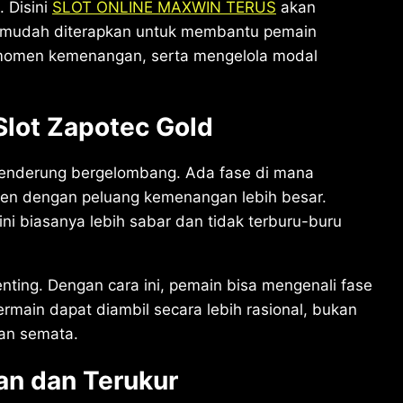
. Disini
SLOT ONLINE MAXWIN TERUS
akan
an mudah diterapkan untuk membantu pemain
omen kemenangan, serta mengelola modal
Slot Zapotec Gold
 cenderung bergelombang. Ada fase di mana
men dengan peluang kemenangan lebih besar.
i biasanya lebih sabar dan tidak terburu-buru
ting. Dengan cara ini, pemain bisa mengenali fase
rmain dapat diambil secara lebih rasional, bukan
gan semata.
an dan Terukur