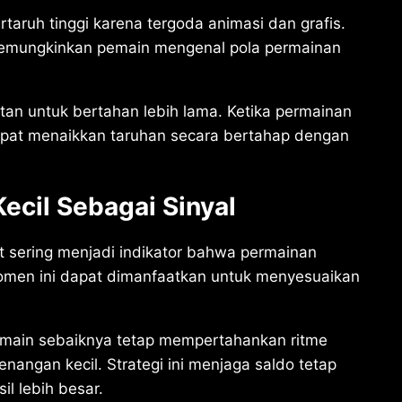
aruh tinggi karena tergoda animasi dan grafis.
emungkinkan pemain mengenal pola permainan
an untuk bertahan lebih lama. Ketika permainan
apat menaikkan taruhan secara bertahap dengan
cil Sebagai Sinyal
t sering menjadi indikator bahwa permainan
momen ini dapat dimanfaatkan untuk menyesuaikan
pemain sebaiknya tetap mempertahankan ritme
gan kecil. Strategi ini menjaga saldo tetap
l lebih besar.