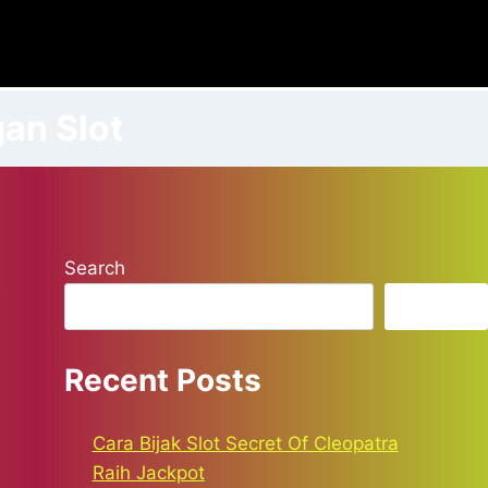
an Slot
Search
Search
Recent Posts
Cara Bijak Slot Secret Of Cleopatra
Raih Jackpot