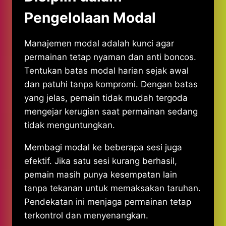
Pengelolaan Modal
Manajemen modal adalah kunci agar
permainan tetap nyaman dan anti boncos.
Tentukan batas modal harian sejak awal
dan patuhi tanpa kompromi. Dengan batas
yang jelas, pemain tidak mudah tergoda
mengejar kerugian saat permainan sedang
tidak menguntungkan.
Membagi modal ke beberapa sesi juga
efektif. Jika satu sesi kurang berhasil,
pemain masih punya kesempatan lain
tanpa tekanan untuk memaksakan taruhan.
Pendekatan ini menjaga permainan tetap
terkontrol dan menyenangkan.