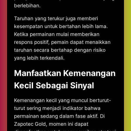
berlebihan.
Taruhan yang terukur juga memberi
kesempatan untuk bertahan lebih lama.
Ketika permainan mulai memberikan
respons positif, pemain dapat menaikkan
taruhan secara bertahap dengan risiko
yang lebih terkendali.
Manfaatkan Kemenangan
Kecil Sebagai Sinyal
Kemenangan kecil yang muncul berturut-
turut sering menjadi indikator bahwa
permainan sedang dalam fase aktif. Di
Zapotec Gold, momen ini dapat