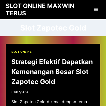
Skip
SLOT ONLINE MAXWIN
to
TERUS
content
Slot Zapotec Gold
SLOT ONLINE
Strategi Efektif Dapatkan
Kemenangan Besar Slot
Zapotec Gold
01/07/2026
Slot Zapotec Gold dikenal dengan tema