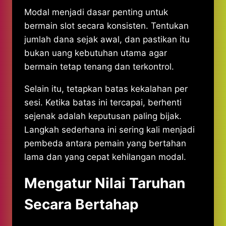
Modal menjadi dasar penting untuk
bermain slot secara konsisten. Tentukan
jumlah dana sejak awal, dan pastikan itu
bukan uang kebutuhan utama agar
bermain tetap tenang dan terkontrol.
Selain itu, tetapkan batas kekalahan per
sesi. Ketika batas ini tercapai, berhenti
sejenak adalah keputusan paling bijak.
Langkah sederhana ini sering kali menjadi
pembeda antara pemain yang bertahan
lama dan yang cepat kehilangan modal.
Mengatur Nilai Taruhan
Secara Bertahap