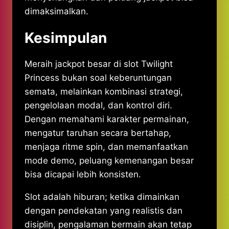
dimaksimalkan.
Kesimpulan
Meraih jackpot besar di slot Twilight
Princess bukan soal keberuntungan
semata, melainkan kombinasi strategi,
pengelolaan modal, dan kontrol diri.
Dengan memahami karakter permainan,
mengatur taruhan secara bertahap,
menjaga ritme spin, dan memanfaatkan
mode demo, peluang kemenangan besar
bisa dicapai lebih konsisten.
Slot adalah hiburan; ketika dimainkan
dengan pendekatan yang realistis dan
disiplin, pengalaman bermain akan tetap