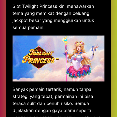
Slot Twilight Princess kini menawarkan
tema yang memikat dengan peluang
jackpot besar yang menggiurkan untuk
semua pemain.
Banyak pemain tertarik, namun tanpa
strategi yang tepat, permainan ini bisa
terasa sulit dan penuh risiko. Semua
dijelaskan dengan gaya alami seperti