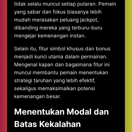
tidak selalu muncul setiap putaran. Pemain
yang sabar dan fokus biasanya lebih
mudah merasakan peluang jackpot,
dibanding mereka yang terburu-buru
mengejar kemenangan instan.
Selain itu, fitur simbol khusus dan bonus
menjadi kunci utama dalam permainan.
Mengenal kapan dan bagaimana fitur ini
muncul membantu pemain menentukan
strategi taruhan yang lebih efektif,
sekaligus memaksimalkan potensi
kemenangan besar.
Menentukan Modal dan
Batas Kekalahan