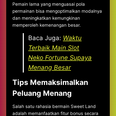
Pemain lama yang menguasai pola
permainan bisa mengoptimalkan modalnya
dan meningkatkan kemungkinan
memperoleh kemenangan besar.
Baca Juga:
Waktu
Terbaik Main Slot
Neko Fortune Supaya
Menang Besar
Tips Memaksimalkan
Peluang Menang
Salah satu rahasia bermain Sweet Land
adalah memanfaatkan fitur bonus secara