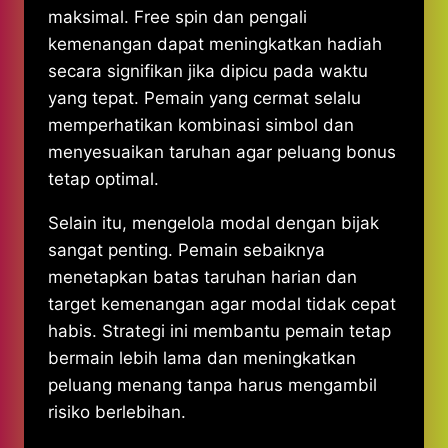
maksimal. Free spin dan pengali
kemenangan dapat meningkatkan hadiah
secara signifikan jika dipicu pada waktu
yang tepat. Pemain yang cermat selalu
memperhatikan kombinasi simbol dan
menyesuaikan taruhan agar peluang bonus
tetap optimal.
Selain itu, mengelola modal dengan bijak
sangat penting. Pemain sebaiknya
menetapkan batas taruhan harian dan
target kemenangan agar modal tidak cepat
habis. Strategi ini membantu pemain tetap
bermain lebih lama dan meningkatkan
peluang menang tanpa harus mengambil
risiko berlebihan.