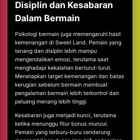
Disiplin dan Kesabaran
Dalam Bermain
Psikologi bermain juga memengaruhi hasil
kemenangan di Sweet Land. Pemain yang
tenang dan disiplin lebih mampu
mengendalikan emosi, terutama saat
menghadapi kekalahan berturut-turut.
Menetapkan target kemenangan dan batas
kerugian sebelum bermain membuat
pengalaman bermain lebih terkontrol dan
peluang menang lebih tinggi.
Kesabaran juga menjadi kunci, terutama
ketika menunggu fitur bonus muncul.
Pemain yang terburu-buru cenderung