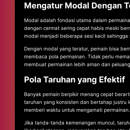
Mengatur Modal Dengan T
Modal adalah fondasi utama dalam permainan
dengan cermat sering cepat habis meski ber
modal menjadi beberapa sesi kecil sehingga s
Dengan modal yang teratur, pemain bisa ber
membaca pola permainan. Tidak perlu memak
membuat permainan lebih aman dan peluang 
Pola Taruhan yang Efektif
Banyak pemain berpikir menang cepat berarti
taruhan yang konsisten dan bertahap justru l
memberi waktu untuk mengamati permainan.
Jika tanda-tanda kemenangan muncul, taruhan