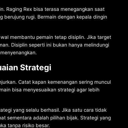
ain. Raging Rex bisa terasa menegangkan saat
ing berujung rugi. Bermain dengan kepala dingin
al membantu pemain tetap disiplin. Jika target
man. Disiplin seperti ini bukan hanya melindungi
h menyenangkan.
aian Strategi
ianjurkan. Catat kapan kemenangan sering muncul
pemain bisa menyesuaikan strategi agar lebih
rategi yang selalu berhasil. Jika satu cara tidak
at sementara adalah pilihan bijak. Strategi yang
ka tanpa risiko besar.