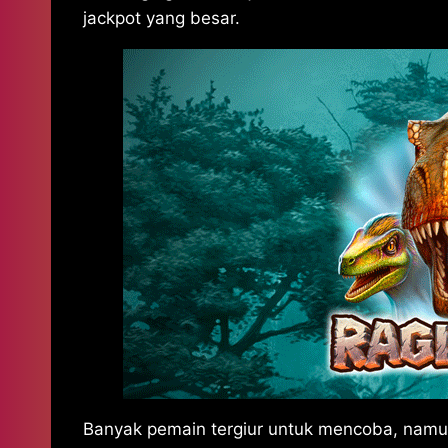
jackpot yang besar.
Banyak pemain tergiur untuk mencoba, namun