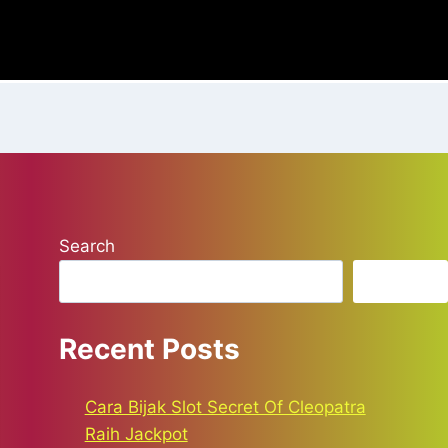
Search
Search
Recent Posts
Cara Bijak Slot Secret Of Cleopatra
Raih Jackpot