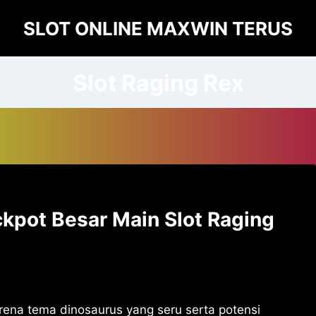
SLOT ONLINE MAXWIN TERUS
Slot Raging Rex
pot Besar Main Slot Raging
arena tema dinosaurus yang seru serta potensi