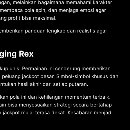
ungan, melainkan bagaimana memahami karakter
membaca pola spin, dan menjaga emosi agar
ang profit bisa maksimal.
mberikan panduan lengkap dan realistis agar
ging Rex
ukup unik. Permainan ini cenderung memberikan
peluang jackpot besar. Simbol-simbol khusus dan
kan hasil akhir dari setiap putaran.
an pola ini dan kehilangan momentum terbaik.
n bisa menyesuaikan strategi secara bertahap
ackpot mulai terasa dekat. Kesabaran menjadi