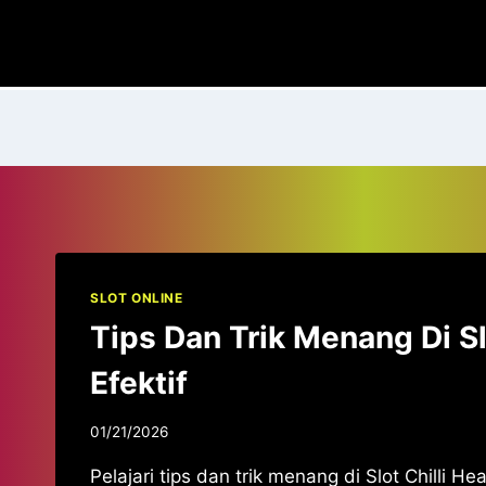
Skip
to
content
SLOT ONLINE
Tips Dan Trik Menang Di Sl
Efektif
01/21/2026
Pelajari tips dan trik menang di Slot Chilli 