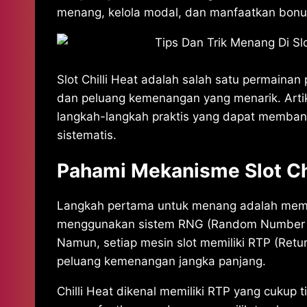
menang, kelola modal, dan manfaatkan bonu
Slot Chilli Heat adalah salah satu permainan 
dan peluang kemenangan yang menarik. Arti
langkah-langkah praktis yang dapat membant
sistematis.
Pahami Mekanisme Slot Chi
Langkah pertama untuk menang adalah memaha
menggunakan sistem RNG (Random Number Gen
Namun, setiap mesin slot memiliki RTP (Ret
peluang kemenangan jangka panjang.
Chilli Heat dikenal memiliki RTP yang cukup 